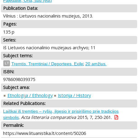
Pajedaitė, Ona, sud (edt)
Publication Data:
Vilnius : Lietuvos nacionalinis muziejus, 2013.
Pages:
135 p
Series:
Iš Lietuvos nacionalinio muziejaus archyvo; 11
Subject terms:
;
LT
Tremtis. Tremtiniai / Deportees. Exile
20 amžius.
ISBN:
9786098039375
Subject area:
Etnologija / Ethnology
Istorija / History
Related Publications:
Laiškai iš tremties – ryšių, ilgesio ir prisirišimo prie tradicijos
.
Acta litteraria comparativa
2015, 7, 250-261.
simbolis
Permalink:
https://www.lituanistika.lt/content/50206