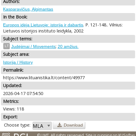
Authors:
Kasparavičius, Algimantas
In the Book:
. P. 121-148.. Vilnius:
Europos idėja Lietuvoje: istorija ir dabartis
Lietuvos istorijos instituto leidykla, 2002
Subject terms:
;
LT
Judėjimai / Movements
20 amžius.
Subject area:
Istorija / History
Permalink:
https://www.lituanistika.lt/content/49977
Updated:
2026-04-17 07:54:50
Metrics:
Views: 118
Export:
Choose type:
Download
© LMT. All rights reserved.
Site is running on
KUSoftas