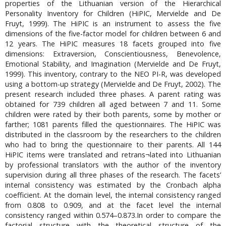
properties of the Lithuanian version of the Hierarchical
Personality Inventory for Children (HiPIC, Mervielde and De
Fruyt, 1999). The HiPIC is an instrument to assess the five
dimensions of the five-factor model for children between 6 and
12 years. The HiPIC measures 18 facets grouped into five
dimensions: Extraversion, Conscientiousness, Benevolence,
Emotional Stability, and Imagination (Mervielde and De Fruyt,
1999). This inventory, contrary to the NEO PI-R, was developed
using a bottom-up strategy (Mervielde and De Fruyt, 2002). The
present research included three phases. A parent rating was
obtained for 739 children all aged between 7 and 11. Some
children were rated by their both parents, some by mother or
farther; 1081 parents filled the questionnaires. The HiPIC was
distributed in the classroom by the researchers to the children
who had to bring the questionnaire to their parents. All 144
HiPIC items were translated and retrans¬lated into Lithuanian
by professional translators with the author of the inventory
supervision during all three phases of the research. The facets’
internal consistency was estimated by the Cronbach alpha
coefficient. At the domain level, the internal consistency ranged
from 0.808 to 0.909, and at the facet level the internal
consistency ranged within 0.574–0.873.In order to compare the
factorial structure with the theoretical structure of the