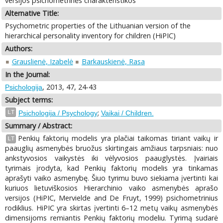
versijos psichometrinės charakteristikos
Alternative Title:
Psychometric properties of the Lithuanian version of the
hierarchical personality inventory for children (HiPIC)
Authors:
Grauslienė, Izabelė
Barkauskienė, Rasa
In the Journal:
, 2013, 47, 24-43
Psichologija
Subject terms:
;
LT
Psichologija / Psychology
Vaikai / Children.
Summary / Abstract:
Penkių faktorių modelis yra plačiai taikomas tiriant vaikų ir
LT
paauglių asmenybės bruožus skirtingais amžiaus tarpsniais: nuo
ankstyvosios vaikystės iki vėlyvosios paauglystės. Įvairiais
tyrimais įrodyta, kad Penkių faktorių modelis yra tinkamas
aprašyti vaiko asmenybę. Šiuo tyrimu buvo siekiama įvertinti kai
kuriuos lietuviškosios Hierarchinio vaiko asmenybės aprašo
versijos (HiPIC, Mervielde and De Fruyt, 1999) psichometrinius
rodiklius. HiPIC yra skirtas įvertinti 6–12 metų vaikų asmenybės
dimensijoms remiantis Penkių faktorių modeliu. Tyrimą sudarė