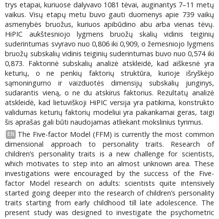
trys etapai, kuriuose dalyvavo 1081 tėvai, auginantys 7–11 metų
vaikus. Visų etapų metu buvo gauti duomenys apie 739 vaikų
asmenybės bruožus, kuriuos apibūdino abu arba vienas tėvų.
HiPIC aukštesniojo lygmens bruožų skalių vidinis teiginių
suderintumas svyravo nuo 0,806 iki 0,909, o žemesniojo lygmens
bruožų subskalių vidinis teiginių suderintumas buvo nuo 0,574 iki
0,873. Faktorinė subskalių analizė atskleidė, kad aiškesnė yra
keturių, o ne penkių faktorių struktūra, kurioje išryškėjo
sąmoningumo ir vaizduotės dimensijų subskalių junginys,
sudarantis vieną, o ne du atskirus faktorius. Rezultatų analizė
atskleidė, kad lietuviškoji HiPIC versija yra patikima, konstrukto
validumas keturių faktorių modeliui yra pakankamai geras, taigi
šis aprašas gali būti naudojamas atliekant mokslinius tyrimus.
The Five-factor Model (FFM) is currently the most common
EN
dimensional approach to personality traits. Research of
children’s personality traits is a new challenge for scientists,
which motivates to step into an almost unknown area. These
investigations were encouraged by the success of the Five-
factor Model research on adults: scientists quite intensively
started going deeper into the research of children’s personality
traits starting from early childhood till late adolescence. The
present study was designed to investigate the psychometric