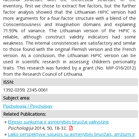
inventory, first we chose to extract five factors, but the further
factor analysis showed that the Lithuanian HiPIC version had
more arguments for a four-factor structure with a blend of the
Conscientiousness and Imagination domains and explaining
71.93% of variance. The Lithuanian version of the HiPIC is
reliable, although construct validity indicators had some
weakness. The internal consistencies are satisfactory and similar
to those found with the original Flemish version and the French
version. As a conclusion, the Lithuanian HiPIC version can be
used in scientific research in assessing children’s personality
traits. This research was funded by a grant (No. MIP-016/2012)
from the Research Council of Lithuania.
ISSN:
1392-0359; 2345-0061
Subject area:
Psichologija / Psychology
Related Publications:
Elgesio sunkumai ir asmenybės bruožai vaikystėje
.
Psichologija
2014, 50, 18-32.
Laiko perspektyva: sąsajos su asmenybės bruožais, amžiumi ir