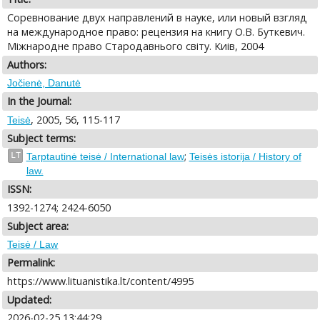
Соревнование двух направлений в науке, или новый взгляд
на международное право: рецензия на книгу О.В. Буткевич.
Мiжнародне право Стародавнього свiту. Киiв, 2004
Authors:
Jočienė, Danutė
In the Journal:
, 2005, 56, 115-117
Teisė
Subject terms:
;
LT
Tarptautinė teisė / International law
Teisės istorija / History of
law.
ISSN:
1392-1274; 2424-6050
Subject area:
Teisė / Law
Permalink:
https://www.lituanistika.lt/content/4995
Updated:
2026-02-25 13:44:29