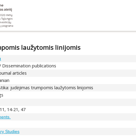
mpomis laužytomis linijomis
a
 / Dissemination publications
ournal articles
anian
tika: judėjimas trumpomis laužytomis linijomis
gs
 11, 14-21, 47
ments.
ary Studies