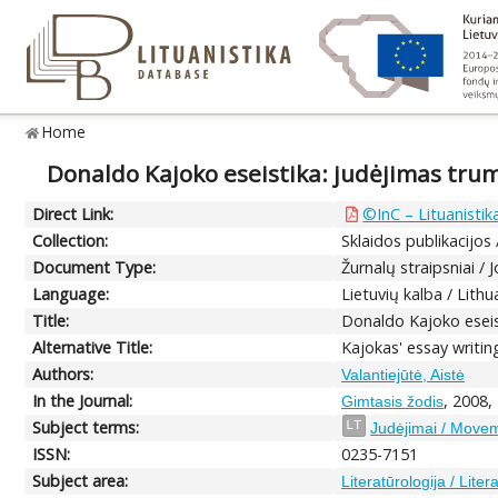
Home
Donaldo Kajoko eseistika: judėjimas tru
Direct Link:
©InC – Lituanistik
Collection:
Sklaidos publikacijos
Document Type:
Žurnalų straipsniai / J
Language:
Lietuvių kalba / Lithu
Title:
Donaldo Kajoko eseis
Alternative Title:
Kajokas' essay writin
Authors:
Valantiejūtė, Aistė
In the Journal:
, 2008,
Gimtasis žodis
Subject terms:
LT
Judėjimai / Move
ISSN:
0235-7151
Subject area:
Literatūrologija / Liter