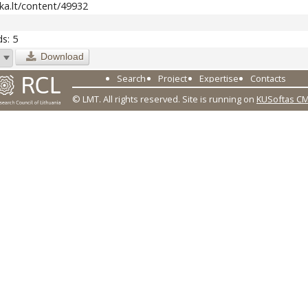
ika.lt/content/49932
s: 5
Download
Search
Project
Expertise
Contacts
© LMT. All rights reserved.
Site is running on
KUSoftas C