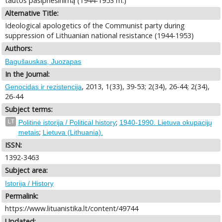
tautos pasipriešinimą (1944-1953 m.)
Alternative Title:
Ideological apologetics of the Communist party during
suppression of Lithuanian national resistance (1944-1953)
Authors:
Bagušauskas, Juozapas
In the Journal:
, 2013, 1(33), 39-53; 2(34), 26-44; 2(34),
Genocidas ir rezistencija
26-44
Subject terms:
;
LT
Politinė istorija / Political history
1940-1990. Lietuva okupacijų
;
metais
Lietuva (Lithuania).
ISSN:
1392-3463
Subject area:
Istorija / History
Permalink:
https://www.lituanistika.lt/content/49744
Updated: