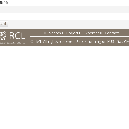
49646
oad
Search
Project
Expertise
Contacts
© LMT. All rights reserved.
Site is running on
KUSoftas C