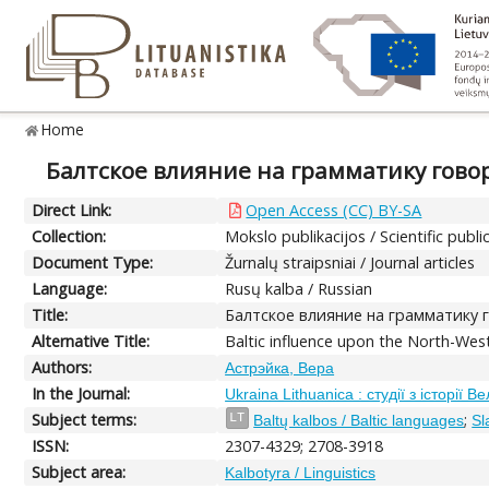
Home
Балтское влияние на грамматику гово
Direct Link:
Open Access (CC) BY-SA
Collection:
Mokslo publikacijos / Scientific publi
Document Type:
Žurnalų straipsniai / Journal articles
Language:
Rusų kalba / Russian
Title:
Балтское влияние на грамматику 
Alternative Title:
Baltic influence upon the North-Wes
Authors:
Астрэйка, Вера
In the Journal:
Ukraina Lithuanica : студії з історії 
Subject terms:
;
LT
Baltų kalbos / Baltic languages
Sl
ISSN:
2307-4329; 2708-3918
Subject area:
Kalbotyra / Linguistics