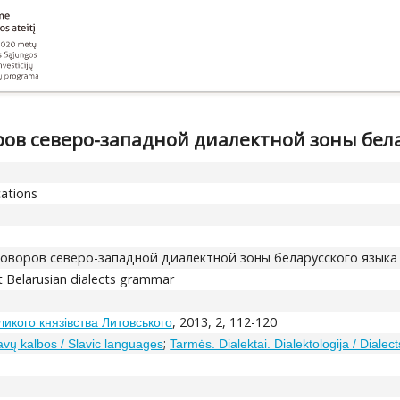
ров северо-западной диалектной зоны бела
cations
говоров северо-западной диалектной зоны беларусского языка
t Belarusian dialects grammar
, 2013, 2, 112-120
Великого князівства Литовського
;
avų kalbos / Slavic languages
Tarmės. Dialektai. Dialektologija / Dialect