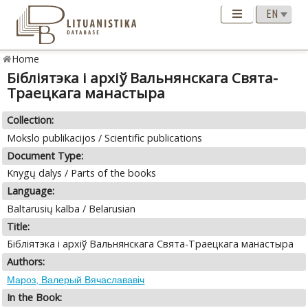
Home
Бібліятэка i apxiў Вальнянскага Свята-
Траецкага манастыра
Collection:
Mokslo publikacijos / Scientific publications
Document Type:
Knygų dalys / Parts of the books
Language:
Baltarusių kalba / Belarusian
Title:
Бібліятэка i apxiў Вальнянскага Свята-Траецкага манастыра
Authors:
Мароз, Валерый Вячаслававіч
In the Book: