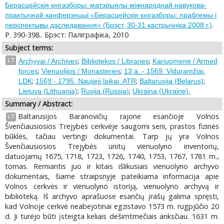
Берасцейскiя кнiгазборы: матэрыялы міжнароднай навукова-
практычнай канферэнцыі «Берасцейскія кнігазборы: праблемы і
.
перспектывы даследавання» (Брэст, 30-31 кастрычніка 2008 г.)
P. 390-398.. Брэст: Палiграфiка, 2010
Subject terms:
;
;
LT
Archyvai / Archives
Bibliotekos / Libraries
Kariuomenė / Armed
;
;
forces
Vienuolijos / Monasteries
13 a. - 1569. Viduramžiai.
;
;
;
LDK
1569 - 1795. Naujieji laikai. ATR
Baltarusija (Belarus)
;
;
Lietuva (Lithuania)
Rusija (Russia)
Ukraina (Ukraine).
Summary / Abstract:
Baltarusijos Baranovičių rajone esančioje Volnos
LT
Švenčiausiosios Trejybės cerkvėje saugomi seni, prastos fizinės
būklės, tačiau vertingi dokumentai. Tarp jų yra Volnos
Švenčiausiosios Trejybės unitų vienuolyno inventorių,
datuojamų 1675, 1718, 1723, 1726, 1740, 1753, 1767, 1781 m.,
tomas. Remiantis juo ir kitais išlikusiais vienuolyno archyvo
dokumentais, šiame straipsnyje pateikiama informacija apie
Volnos cerkvės ir vienuolyno istoriją, vienuolyno archyvą ir
biblioteką. Iš archyvo aprašuose esančių įrašų galima spręsti,
kad Volnoje cerkvė neabejotinai egzistavo 1573 m. rugpjūčio 20
d. Ji turėjo būti įsteigta keliais dešimtmečiais anksčiau. 1631 m.