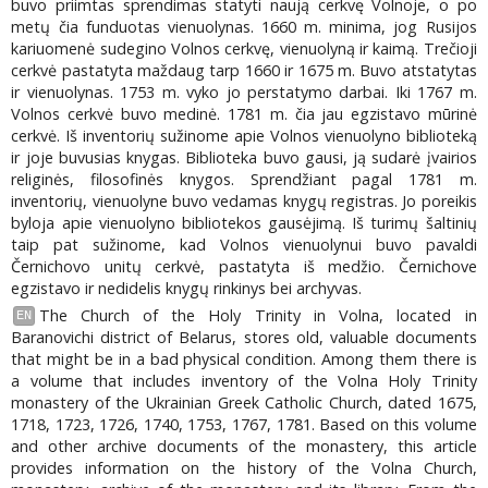
buvo priimtas sprendimas statyti naują cerkvę Volnoje, o po
metų čia funduotas vienuolynas. 1660 m. minima, jog Rusijos
kariuomenė sudegino Volnos cerkvę, vienuolyną ir kaimą. Trečioji
cerkvė pastatyta maždaug tarp 1660 ir 1675 m. Buvo atstatytas
ir vienuolynas. 1753 m. vyko jo perstatymo darbai. Iki 1767 m.
Volnos cerkvė buvo medinė. 1781 m. čia jau egzistavo mūrinė
cerkvė. Iš inventorių sužinome apie Volnos vienuolyno biblioteką
ir joje buvusias knygas. Biblioteka buvo gausi, ją sudarė įvairios
religinės, filosofinės knygos. Sprendžiant pagal 1781 m.
inventorių, vienuolyne buvo vedamas knygų registras. Jo poreikis
byloja apie vienuolyno bibliotekos gausėjimą. Iš turimų šaltinių
taip pat sužinome, kad Volnos vienuolynui buvo pavaldi
Černichovo unitų cerkvė, pastatyta iš medžio. Černichove
egzistavo ir nedidelis knygų rinkinys bei archyvas.
The Church of the Holy Trinity in Volna, located in
EN
Baranovichi district of Belarus, stores old, valuable documents
that might be in a bad physical condition. Among them there is
a volume that includes inventory of the Volna Holy Trinity
monastery of the Ukrainian Greek Catholic Church, dated 1675,
1718, 1723, 1726, 1740, 1753, 1767, 1781. Based on this volume
and other archive documents of the monastery, this article
provides information on the history of the Volna Church,