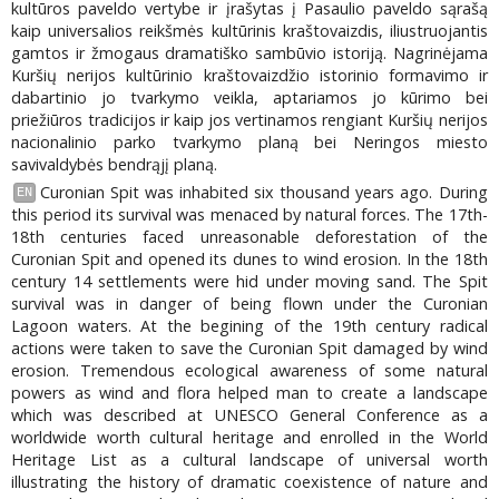
kultūros paveldo vertybe ir įrašytas į Pasaulio paveldo sąrašą
kaip universalios reikšmės kultūrinis kraštovaizdis, iliustruojantis
gamtos ir žmogaus dramatiško sambūvio istoriją. Nagrinėjama
Kuršių nerijos kultūrinio kraštovaizdžio istorinio formavimo ir
dabartinio jo tvarkymo veikla, aptariamos jo kūrimo bei
priežiūros tradicijos ir kaip jos vertinamos rengiant Kuršių nerijos
nacionalinio parko tvarkymo planą bei Neringos miesto
savivaldybės bendrąjį planą.
Curonian Spit was inhabited six thousand years ago. During
EN
this period its survival was menaced by natural forces. The 17th-
18th centuries faced unreasonable deforestation of the
Curonian Spit and opened its dunes to wind erosion. In the 18th
century 14 settlements were hid under moving sand. The Spit
survival was in danger of being flown under the Curonian
Lagoon waters. At the begining of the 19th century radical
actions were taken to save the Curonian Spit damaged by wind
erosion. Tremendous ecological awareness of some natural
powers as wind and flora helped man to create a landscape
which was described at UNESCO General Conference as a
worldwide worth cultural heritage and enrolled in the World
Heritage List as a cultural landscape of universal worth
illustrating the history of dramatic coexistence of nature and