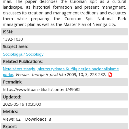
man. The paper describes the Curonian Spit as a cultural
landscape, its historical formation and present managment,
discusses its creation and management traditions and evaluates
them while preparing the Curonian Spit National Park
managment plan as well as the Master Plan of Neringa city.
ISSN:
1392-1630
Subject area:
Sociologija / Sociology
Related Publications:
Neteisėtos statybų plėtros tyrimas Kuršių nerijos nacionaliniame
.
Verslas: teorija ir praktika
2009, 10, 3, 223-232.
parke
Permalink:
https://www.lituanistika.lt/content/49585
Updated:
2026-05-19 10:35:00
Metrics:
Views: 62
Downloads: 8
Export: