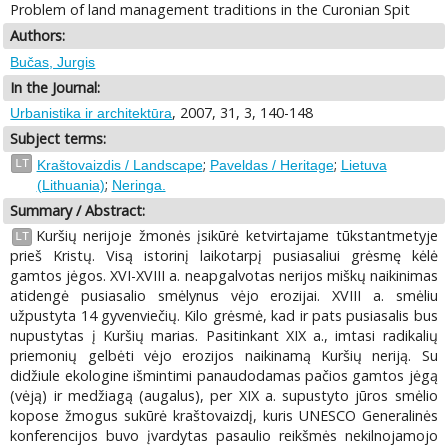
Problem of land management traditions in the Curonian Spit
Authors:
Bučas, Jurgis
In the Journal:
, 2007, 31, 3, 140-148
Urbanistika ir architektūra
Subject terms:
;
;
LT
Kraštovaizdis / Landscape
Paveldas / Heritage
Lietuva
;
(Lithuania)
Neringa.
Summary / Abstract:
Kuršių nerijoje žmonės įsikūrė ketvirtajame tūkstantmetyje
LT
prieš Kristų. Visą istorinį laikotarpį pusiasaliui grėsmę kėlė
gamtos jėgos. XVI-XVIII a. neapgalvotas nerijos miškų naikinimas
atidengė pusiasalio smėlynus vėjo erozijai. XVIII a. smėliu
užpustyta 14 gyvenviečių. Kilo grėsmė, kad ir pats pusiasalis bus
nupustytas į Kuršių marias. Pasitinkant XIX a., imtasi radikalių
priemonių gelbėti vėjo erozijos naikinamą Kuršių neriją. Su
didžiule ekologine išmintimi panaudodamas pačios gamtos jėgą
(vėją) ir medžiagą (augalus), per XIX a. supustyto jūros smėlio
kopose žmogus sukūrė kraštovaizdį, kuris UNESCO Generalinės
konferencijos buvo įvardytas pasaulio reikšmės nekilnojamojo