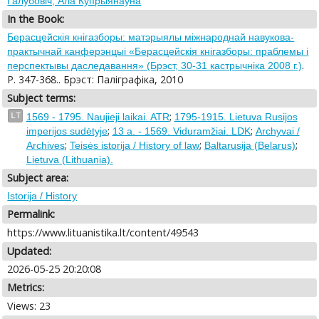
Галубовіч, Ала Купрыянаўна
In the Book:
Берасцейскiя кнiгазборы: матэрыялы міжнароднай навукова-
практычнай канферэнцыі «Берасцейскія кнігазборы: праблемы і
.
перспектывы даследавання» (Брэст, 30-31 кастрычніка 2008 г.)
P. 347-368.. Брэст: Палiграфiка, 2010
Subject terms:
;
LT
1569 - 1795. Naujieji laikai. ATR
1795-1915. Lietuva Rusijos
;
;
imperijos sudėtyje
13 a. - 1569. Viduramžiai. LDK
Archyvai /
;
;
;
Archives
Teisės istorija / History of law
Baltarusija (Belarus)
Lietuva (Lithuania).
Subject area:
Istorija / History
Permalink:
https://www.lituanistika.lt/content/49543
Updated:
2026-05-25 20:20:08
Metrics:
Views: 23