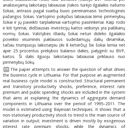
analizuojamą laikotarpį labiausiai įtakos turėjo ilgalaikis našumo
šokas; antrasis pagal svarbą buvo pereinamasis technologinės
pažangos šokas. Vartojimo pokyčius labiausiai lėmė pirmenybių
šokai ir jų paveikti tarplaikiniai vartojimo pasirinkimai. Kaip rodo
ir kiti tyrimai, didžiausias investicijų kaitos veiksnys yra palūkanų
normų šokas. Valstybės išlaidų šokai neturi didelio ilgalaikio
poveikio visuminės paklausos sudedamųjų dalių dinamikai,
tačiau trumpuoju laikotarpiu (iki 8 ketvirčių) šie šokai lemia net
apie 25 procentus prekybos balanso dalies, palyginti su BVP,
kaitos. Ši dalis ilguoju laikotarpiu labiausiai priklauso nuo
pirmenybių šokų.
The paper attempts to answer the question of what drives
EN
the business cycle in Lithuania. For that purpose an augmented
real business cycle model is constructed. Structural permanent
and transitory productivity shocks, preference, interest rate
premium and public spending shocks are included in the system
that aims at explaining the dynamics of aggregate demand
components in Lithuania over the period of 1995–2011. The
model is estimated using Bayesian techniques. It shows that a
non-stationary productivity shock to trend is the main source of
variation in output; investment is driven mostly by exogenous
interest rate premium shocks, while the dynamics of