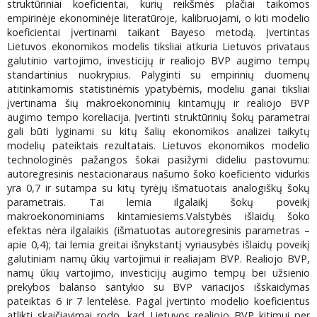
struktūriniai koeficientai, kurių reikšmės plačiai taikomos
empirinėje ekonominėje literatūroje, kalibruojami, o kiti modelio
koeficientai įvertinami taikant Bayeso metodą. Įvertintas
Lietuvos ekonomikos modelis tiksliai atkuria Lietuvos privataus
galutinio vartojimo, investicijų ir realiojo BVP augimo tempų
standartinius nuokrypius. Palyginti su empirinių duomenų
atitinkamomis statistinėmis ypatybėmis, modeliu ganai tiksliai
įvertinama šių makroekonominių kintamųjų ir realiojo BVP
augimo tempo koreliacija. Įvertinti struktūrinių šokų parametrai
gali būti lyginami su kitų šalių ekonomikos analizei taikytų
modelių pateiktais rezultatais. Lietuvos ekonomikos modelio
technologinės pažangos šokai pasižymi dideliu pastovumu:
autoregresinis nestacionaraus našumo šoko koeficiento vidurkis
yra 0,7 ir sutampa su kitų tyrėjų išmatuotais analogiškų šokų
parametrais. Tai lemia ilgalaikį šokų poveikį
makroekonominiams kintamiesiems.Valstybės išlaidų šoko
efektas nėra ilgalaikis (išmatuotas autoregresinis parametras –
apie 0,4); tai lemia greitai išnykstantį vyriausybės išlaidų poveikį
galutiniam namų ūkių vartojimui ir realiajam BVP. Realiojo BVP,
namų ūkių vartojimo, investicijų augimo tempų bei užsienio
prekybos balanso santykio su BVP variacijos išskaidymas
pateiktas 6 ir 7 lentelėse. Pagal įvertinto modelio koeficientus
atlikti skaičiavimai rodo, kad Lietuvos realiojo BVP kitimui per