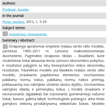
Authors:
Proškutė, Aurelija
In the Journal:
, 2012, 1, 5-29
Pinigų studijos
Subject terms:
LT
Investicijos / Investments.
Summary / Abstract:
Straipsnyje aprašomas empirinis realaus verslo ciklo modelis,
LT
įvertintas 1995–2011 m. Lietuvos makroekonominiais
duomenimis. Pagrindinis straipsnio tikslas – išsiaiškinti, kurie
struktūriniai šokai labiausiai lemia Lietuvos ekonomikos pokyčius,
ir rezultatus palyginti su kitų besivystančios rinkos ekonomikų
rezultatais. Pasirinktas modelis yra klasikinis realaus verslo ciklo
modelis, įtraukiantis papildomus elementus: stochastinius
palūkanų normų šokus, palūkanų normų rizikos premiją,
priklausančią nuo valstybės užsienio skolos dydžio, stochastinius
valstybės išlaidų ir pirmenybių šokus. Į modelį įtraukiami ir
nestacionarūs (ilgalaikiai) bei stacionarūs (pereinamieji) našumo
šokai, kuriuos galima laikyti technologinės pažangos arba kitais
gamybos veiksnių produktyvumą veikiančiais šokais. Modelio