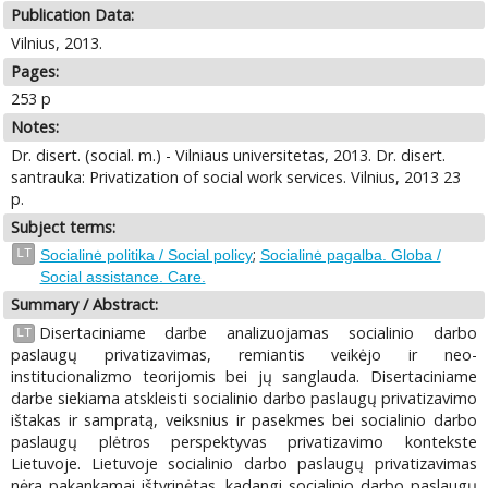
Publication Data:
Vilnius, 2013.
Pages:
253 p
Notes:
Dr. disert. (social. m.) - Vilniaus universitetas, 2013. Dr. disert.
santrauka: Privatization of social work services. Vilnius, 2013 23
p.
Subject terms:
;
LT
Socialinė politika / Social policy
Socialinė pagalba. Globa /
Social assistance. Care.
Summary / Abstract:
Disertaciniame darbe analizuojamas socialinio darbo
LT
paslaugų privatizavimas, remiantis veikėjo ir neo-
institucionalizmo teorijomis bei jų sanglauda. Disertaciniame
darbe siekiama atskleisti socialinio darbo paslaugų privatizavimo
ištakas ir sampratą, veiksnius ir pasekmes bei socialinio darbo
paslaugų plėtros perspektyvas privatizavimo kontekste
Lietuvoje. Lietuvoje socialinio darbo paslaugų privatizavimas
nėra pakankamai ištyrinėtas, kadangi socialinio darbo paslaugų