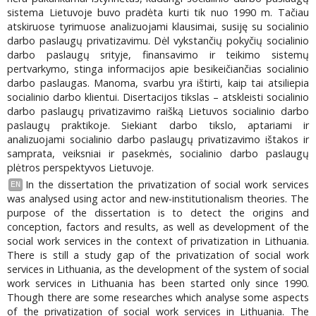
sistema Lietuvoje buvo pradėta kurti tik nuo 1990 m. Tačiau
atskiruose tyrimuose analizuojami klausimai, susiję su socialinio
darbo paslaugų privatizavimu. Dėl vykstančių pokyčių socialinio
darbo paslaugų srityje, finansavimo ir teikimo sistemų
pertvarkymo, stinga informacijos apie besikeičiančias socialinio
darbo paslaugas. Manoma, svarbu yra ištirti, kaip tai atsiliepia
socialinio darbo klientui. Disertacijos tikslas – atskleisti socialinio
darbo paslaugų privatizavimo raišką Lietuvos socialinio darbo
paslaugų praktikoje. Siekiant darbo tikslo, aptariami ir
analizuojami socialinio darbo paslaugų privatizavimo ištakos ir
samprata, veiksniai ir pasekmės, socialinio darbo paslaugų
plėtros perspektyvos Lietuvoje.
In the dissertation the privatization of social work services
EN
was analysed using actor and new-institutionalism theories. The
purpose of the dissertation is to detect the origins and
conception, factors and results, as well as development of the
social work services in the context of privatization in Lithuania.
There is still a study gap of the privatization of social work
services in Lithuania, as the development of the system of social
work services in Lithuania has been started only since 1990.
Though there are some researches which analyse some aspects
of the privatization of social work services in Lithuania. The