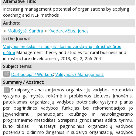
Alternative Title:
Increasing management potential of organisations by applying
coaching and NLP methods
Authors:
Moliušytė, Sandra
Kvedaravičius, Jonas
In the Journal:
Vadybos mokslas ir studijos - kaimo verslų ir jų infrastruktūros
Management theory and studies for rural business and
plėtrai
infrastructure development, 2013, 35, 2, 256-264
Subject terms:
;
LT
Darbuotojai / Workers
Valdymas / Management.
Summary / Abstract:
Straipsnyje analizuojamos organizacijų vadybos potencialo
LT
vystymo galimybės, reikšmė ir problemos Lietuvos įmonėms,
pateikiamas organizacijų vadybos potencialo vystymo planas
per pagrindines vadybos funkcijas bei rekomendacijos jo
įgyvendinimui, panaudojant koučingo ir neurolingvistinio
programavimo metodikas. Straipsnis grindžiamas atliktu tyrimu,
kurio tikslas − nustatyti pagrindinius organizacijų vadybos
potencialo didinimo žingsnius ir sudaryti organizacijų vadybos