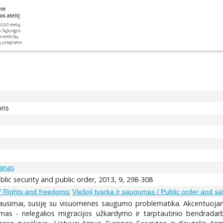
ons
tanas
lic security and public order, 2013, 9, 298-308
;
s / Rights and freedoms
Viešoji tvarka ir saugumas / Public order and saf
klausimai, susiję su visuomenės saugumo problematika. Akcentuojama
as - nelegalios migracijos užkardymo ir tarptautinio bendradar