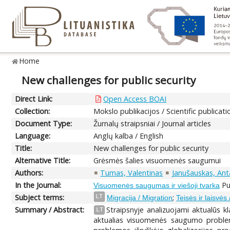
Home
New challenges for public security
Direct Link:
Open Access BOAI
Collection:
Mokslo publikacijos / Scientific publicati
Document Type:
Žurnalų straipsniai / Journal articles
Language:
Anglų kalba / English
Title:
New challenges for public security
Alternative Title:
Grėsmės šalies visuomenės saugumui
Authors:
Tumas, Valentinas
Janušauskas, An
In the Journal:
Pub
Visuomenės saugumas ir viešoji tvarka
Subject terms:
;
LT
Migracija / Migration
Teisės ir laisvė
Summary / Abstract:
Straipsnyje analizuojami aktualūs 
LT
aktualias visuomenės saugumo problem