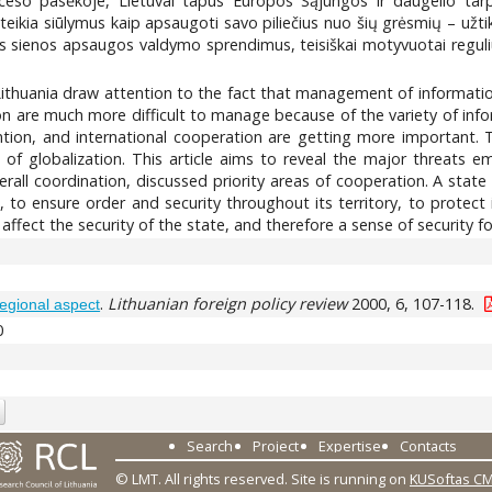
ceso pasėkoje, Lietuvai tapus Europos Sąjungos ir daugelio tarpt
ikia siūlymus kaip apsaugoti savo piliečius nuo šių grėsmių – užtikri
ės sienos apsaugos valdymo sprendimus, teisiškai motyvuotai reguliuoti
Lithuania draw attention to the fact that management of informatio
ntion are much more difficult to manage because of the variety of in
tion, and international cooperation are getting more important. Th
s of globalization. This article aims to reveal the major threats 
verall coordination, discussed priority areas of cooperation. A state
, to ensure order and security throughout its territory, to protect 
fect the security of the state, and therefore a sense of security for
.
Lithuanian foreign policy review
2000, 6, 107-118.
regional aspect
0
Search
Project
Expertise
Contacts
© LMT. All rights reserved.
Site is running on
KUSoftas C