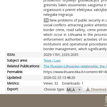
problemos išryškėjo globalizacijos pro
grėsmės šalies visuomenės saugumui ir te
organizuoti ir priimti efektyvius valstyb
nelegalia migracija.
New problems of public security in 
EN
social conflicts attracting police atte
border crime, road safety, crime preven
which occur in Lithuania in the proces
enforcement authorities’ activities of o
institutions and operational procedures
border management, which significantly af
ISSN:
2029-1701; 2335-2035
Subject area:
Teisė / Law
Related Publications:
The Russian-Lithuanian relationship: the 
Permalink:
https://www.lituanistika.lt/content/4914
Updated:
2026-02-25 13:48:20
Metrics:
Views: 32
Downloads: 1
Export:
Choose type:
Download