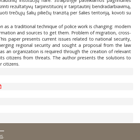
autinių institucijų nare. Straipsnyje pateikiamos pagrindinės
nti rezultatyvų tarpinstitucinį ir tarptautinį bendradarbiavimą,
 trečiųjų šalių piliečių tranzitą per šalies teritoriją, kovoti su
n as a traditional technique of police work is changing: modern
formation and sources to get them. Problem of migration, cross-
is paper presents current issues related to national security,
emerging regional security and sought a proposal from the law
 as an organization is required through the creation of relevant
its citizens from threats. The author presents the solutions to
 citizens.
MS
.