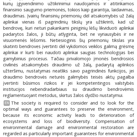
kurių įgyvendinimo užtikrinimui naudojamos ir atitinkamos
finansinio saugumo priemonės, tokios kaip garantija, laidavimas,
draudimas. Įvairių finansinių priemonių dėl atsakomybės už žalą
aplinkai vienas iš pagrindinių tikslų yra užtikrinti, kad už
bendrovę, kuri neturi pakankami piniginių lėšų likviduoti aplinkai
padarytos žalos, ji būtų atlyginta, bet ne vyriausybės ir ne
visuomenės lėšomis. Netiesioginis šių priemonių tikslas yra
skatinti bendroves įvertinti dėl vykdomos veiklos galimą grėsmę
aplinkai ir kurti bei naudoti aplinkai saugias technologijas bei
gamybinius procesus. Tačiau privalomojo įmonės bendrosios
civilinės atsakomybės draudimo už žalą, padarytą aplinkos
užteršimu, nustatymas neatliks savo pagrindinės funkcijos, jei
draudimo bendrovės neturės galimybės teisės aktų pagalba
įvertinti būsimos rizikos ir jei kompetentingos valstybės
institucijos nebendradarbiaus su draudimo bendrovėmis
reglamentuojant metodus, skirtus žalos dydžio nustatymui.
The society is required to consider and to look for the
EN
optimal ways and guarantees to preserve the environment,
because its economic activity leads to deterioration of
ecosystems and loss of biodiversity. Compensation of
environmental damage and environmental restoration are
regarded as particularly important guarantees for environmental