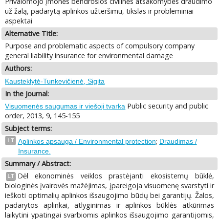
Privalomojo įmonės bendrosios civilinės atsakomybės draudimo
už žalą, padarytą aplinkos užteršimu, tikslas ir probleminiai
aspektai
Alternative Title:
Purpose and problematic aspects of compulsory company
general liability insurance for environmental damage
Authors:
Kausteklytė-Tunkevičienė, Sigita
In the Journal:
Public security and public
Visuomenės saugumas ir viešoji tvarka
order, 2013, 9, 145-155
Subject terms:
;
LT
Aplinkos apsauga / Environmental protection
Draudimas /
Insurance.
Summary / Abstract:
Dėl ekonominės veiklos prastėjanti ekosistemų būklė,
LT
biologinės įvairovės mažėjimas, įpareigoja visuomenę svarstyti ir
ieškoti optimalių aplinkos išsaugojimo būdų bei garantijų. Žalos,
padarytos aplinkai, atlyginimas ir aplinkos būklės atkūrimas
laikytini ypatingai svarbiomis aplinkos išsaugojimo garantijomis,