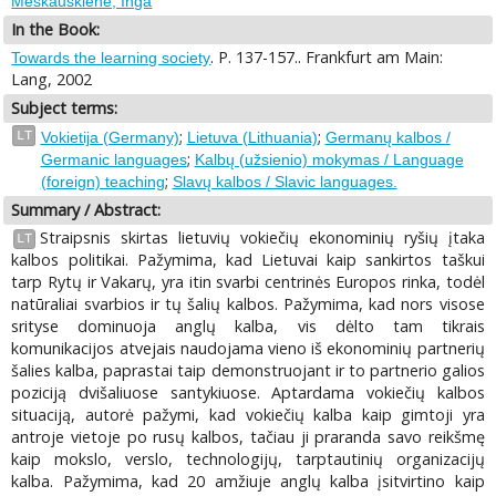
Meškauskienė, Inga
In the Book:
. P. 137-157.. Frankfurt am Main:
Towards the learning society
Lang, 2002
Subject terms:
;
;
LT
Vokietija (Germany)
Lietuva (Lithuania)
Germanų kalbos /
;
Germanic languages
Kalbų (užsienio) mokymas / Language
;
(foreign) teaching
Slavų kalbos / Slavic languages.
Summary / Abstract:
Straipsnis skirtas lietuvių vokiečių ekonominių ryšių įtaka
LT
kalbos politikai. Pažymima, kad Lietuvai kaip sankirtos taškui
tarp Rytų ir Vakarų, yra itin svarbi centrinės Europos rinka, todėl
natūraliai svarbios ir tų šalių kalbos. Pažymima, kad nors visose
srityse dominuoja anglų kalba, vis dėlto tam tikrais
komunikacijos atvejais naudojama vieno iš ekonominių partnerių
šalies kalba, paprastai taip demonstruojant ir to partnerio galios
poziciją dvišaliuose santykiuose. Aptardama vokiečių kalbos
situaciją, autorė pažymi, kad vokiečių kalba kaip gimtoji yra
antroje vietoje po rusų kalbos, tačiau ji praranda savo reikšmę
kaip mokslo, verslo, technologijų, tarptautinių organizacijų
kalba. Pažymima, kad 20 amžiuje anglų kalba įsitvirtino kaip