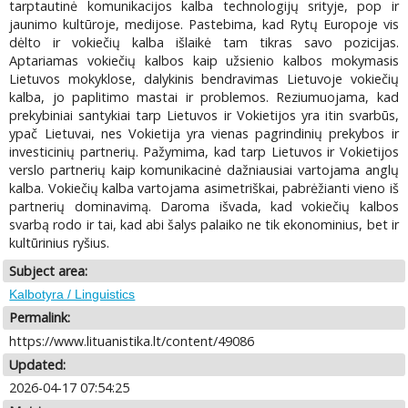
tarptautinė komunikacijos kalba technologijų srityje, pop ir
jaunimo kultūroje, medijose. Pastebima, kad Rytų Europoje vis
dėlto ir vokiečių kalba išlaikė tam tikras savo pozicijas.
Aptariamas vokiečių kalbos kaip užsienio kalbos mokymasis
Lietuvos mokyklose, dalykinis bendravimas Lietuvoje vokiečių
kalba, jo paplitimo mastai ir problemos. Reziumuojama, kad
prekybiniai santykiai tarp Lietuvos ir Vokietijos yra itin svarbūs,
ypač Lietuvai, nes Vokietija yra vienas pagrindinių prekybos ir
investicinių partnerių. Pažymima, kad tarp Lietuvos ir Vokietijos
verslo partnerių kaip komunikacinė dažniausiai vartojama anglų
kalba. Vokiečių kalba vartojama asimetriškai, pabrėžianti vieno iš
partnerių dominavimą. Daroma išvada, kad vokiečių kalbos
svarbą rodo ir tai, kad abi šalys palaiko ne tik ekonominius, bet ir
kultūrinius ryšius.
Subject area:
Kalbotyra / Linguistics
Permalink:
https://www.lituanistika.lt/content/49086
Updated:
2026-04-17 07:54:25