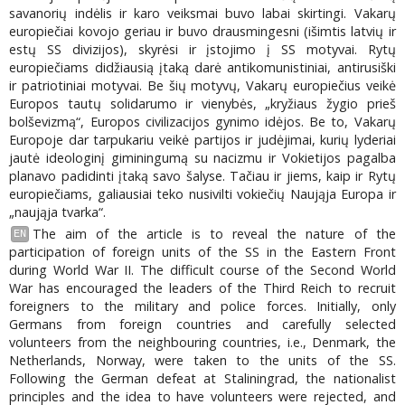
savanorių indėlis ir karo veiksmai buvo labai skirtingi. Vakarų
europiečiai kovojo geriau ir buvo drausmingesni (išimtis latvių ir
estų SS divizijos), skyrėsi ir įstojimo į SS motyvai. Rytų
europiečiams didžiausią įtaką darė antikomunistiniai, antirusiški
ir patriotiniai motyvai. Be šių motyvų, Vakarų europiečius veikė
Europos tautų solidarumo ir vienybės, „kryžiaus žygio prieš
bolševizmą“, Europos civilizacijos gynimo idėjos. Be to, Vakarų
Europoje dar tarpukariu veikė partijos ir judėjimai, kurių lyderiai
jautė ideologinį giminingumą su nacizmu ir Vokietijos pagalba
planavo padidinti įtaką savo šalyse. Tačiau ir jiems, kaip ir Rytų
europiečiams, galiausiai teko nusivilti vokiečių Naująja Europa ir
„naująja tvarka“.
The aim of the article is to reveal the nature of the
EN
participation of foreign units of the SS in the Eastern Front
during World War II. The difficult course of the Second World
War has encouraged the leaders of the Third Reich to recruit
foreigners to the military and police forces. Initially, only
Germans from foreign countries and carefully selected
volunteers from the neighbouring countries, i.e., Denmark, the
Netherlands, Norway, were taken to the units of the SS.
Following the German defeat at Staliningrad, the nationalist
principles and the idea to have volunteers were rejected, and