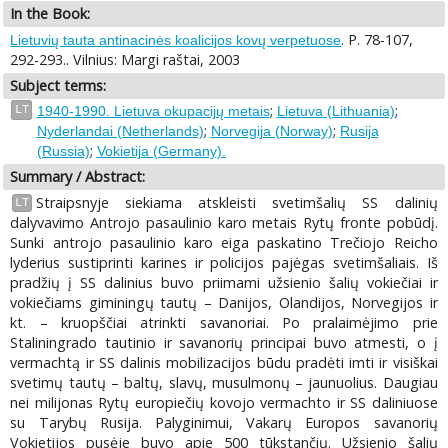
In the Book:
. P. 78-107,
Lietuvių tauta antinacinės koalicijos kovų verpetuose
292-293.. Vilnius: Margi raštai, 2003
Subject terms:
;
;
LT
1940-1990. Lietuva okupacijų metais
Lietuva (Lithuania)
;
;
Nyderlandai (Netherlands)
Norvegija (Norway)
Rusija
;
(Russia)
Vokietija (Germany).
Summary / Abstract:
Straipsnyje siekiama atskleisti svetimšalių SS dalinių
LT
dalyvavimo Antrojo pasaulinio karo metais Rytų fronte pobūdį.
Sunki antrojo pasaulinio karo eiga paskatino Trečiojo Reicho
lyderius sustiprinti karines ir policijos pajėgas svetimšaliais. Iš
pradžių į SS dalinius buvo priimami užsienio šalių vokiečiai ir
vokiečiams giminingų tautų – Danijos, Olandijos, Norvegijos ir
kt. – kruopščiai atrinkti savanoriai. Po pralaimėjimo prie
Staliningrado tautinio ir savanorių principai buvo atmesti, o į
vermachtą ir SS dalinis mobilizacijos būdu pradėti imti ir visiškai
svetimų tautų – baltų, slavų, musulmonų – jaunuolius. Daugiau
nei milijonas Rytų europiečių kovojo vermachto ir SS daliniuose
su Tarybų Rusija. Palyginimui, Vakarų Europos savanorių
Vokietijos pusėje buvo apie 500 tūkstančių. Užsienio šalių