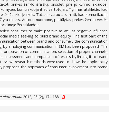
takoti prekės ženklo išraišką, prisidėti prie jo kūrimo, sklaidos,
sakomybės komunikuojant su vartotojais. Tyrimas atskleidė, kad
ės ženklo įvaizdis. Tačiau svarbu atsiminti, kad komunikacija
 SŽ yra didelis. Autorių nuomone, pasiūlytas prekės ženklo vertės
ialinėje žiniasklaidoje.
led consumer to make positive as well as negative influence
ial media seeking to build brand equity. The first part of the
 communication between brand and consumer, the communication
ing by employing communication in SM has been proposed. The
h, preparation of communication, selection of proper channels,
, assessment and comparison of results by linking it to brand
 interview) research methods were used to show the applicability
tudy proposes the approach of consumer involvement into brand
nė ekonomika
2012, 23 (2), 174-188.