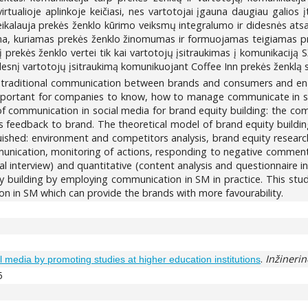
irtualioje aplinkoje keičiasi, nes vartotojai įgauna daugiau galios į
reikalauja prekės ženklo kūrimo veiksmų integralumo ir didesnės at
ma, kuriamas prekės ženklo žinomumas ir formuojamas teigiamas prek
kį prekės ženklo vertei tik kai vartotojų įsitraukimas į komunikaciją
snį vartotojų įsitraukimą komunikuojant Coffee Inn prekės ženklą soc
 traditional communication between brands and consumers and enab
 important for companies to know, how to manage communicate in soc
 of communication in social media for brand equity building: the
feedback to brand. The theoretical model of brand equity build
uished: environment and competitors analysis, brand equity researc
nication, monitoring of actions, responding to negative comments
ural interview) and quantitative (content analysis and questionnaire
ty building by employing communication in SM in practice. This s
on in SM which can provide the brands with more favourability.
.
Inžineri
 media by promoting studies at higher education institutions
5