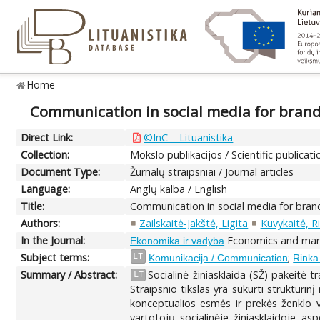
Home
Communication in social media for brand
Direct Link:
©InC – Lituanistika
Collection:
Mokslo publikacijos / Scientific publicati
Document Type:
Žurnalų straipsniai / Journal articles
Language:
Anglų kalba / English
Title:
Communication in social media for brand
Authors:
Zailskaitė-Jakštė, Ligita
Kuvykaitė, R
In the Journal:
Economics and mana
Ekonomika ir vadyba
Subject terms:
;
LT
Komunikacija / Communication
Rinka
Summary / Abstract:
Socialinė žiniasklaida (SŽ) pakeitė t
LT
Straipsnio tikslas yra sukurti struktūrinį
konceptualios esmės ir prekės ženklo v
vartotojų socialinėje žiniasklaidoje a