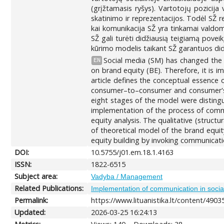
(grįžtamasis ryšys). Vartotojų pozicija v
skatinimo ir reprezentacijos. Todėl SŽ 
kai komunikacija SŽ yra tinkamai valdo
SŽ gali turėti didžiausią teigiamą povei
kūrimo modelis taikant SŽ garantuos dide
Social media (SM) has changed the
EN
on brand equity (BE). Therefore, it is
article defines the conceptual essence
consumer–to–consumer and consumer's 
eight stages of the model were disting
implementation of the process of commu
equity analysis. The qualitative (struct
of theoretical model of the brand equi
equity building by invoking communicati
DOI:
10.5755/j01.em.18.1.4163
ISSN:
1822-6515
Subject area:
Vadyba / Management
Related Publications:
Implementation of communication in social
Permalink:
https://www.lituanistika.lt/content/4903
Updated:
2026-03-25 16:24:13