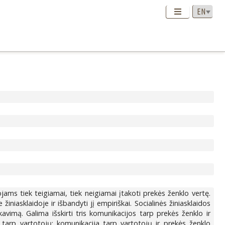
ojams tiek teigiamai, tiek neigiamai įtakoti prekės ženklo vertę.
žiniasklaidoje ir išbandyti jį empiriškai. Socialinės žiniasklaidos
imą. Galima išskirti tris komunikacijos tarp prekės ženklo ir
a tarp vartotojų; komunikacija tarp vartotojų ir prekės ženklo