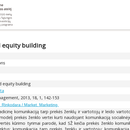
 equity building
ons
 equity building
ita
gement, 2013, 18, 1, 142-153
. Rinkodara / Market. Marketing.
radicinę komunikaciją tarp prekės ženklų ir vartotojų ir leido vartot
 modelį prekės ženklo vertei kurti naudojant komunikaciją socialinėje 
ertės kūrimo tyrimai parodė, kad SŽ keičia prekės ženklo komunikav
spektus: komunikacija tarp prekės ženklų ir vartotojų; komunikacij