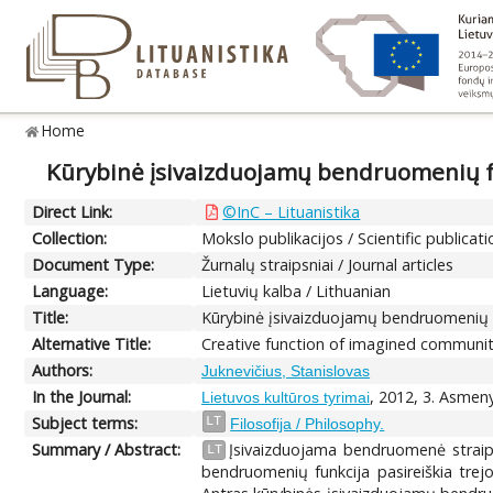
Home
Kūrybinė įsivaizduojamų bendruomenių f
Direct Link:
©InC – Lituanistika
Collection:
Mokslo publikacijos / Scientific publicat
Document Type:
Žurnalų straipsniai / Journal articles
Language:
Lietuvių kalba / Lithuanian
Title:
Kūrybinė įsivaizduojamų bendruomenių 
Alternative Title:
Creative function of imagined communit
Authors:
Juknevičius, Stanislovas
In the Journal:
, 2012, 3. Asmen
Lietuvos kultūros tyrimai
Subject terms:
LT
Filosofija / Philosophy.
Summary / Abstract:
Įsivaizduojama bendruomenė straipsn
LT
bendruomenių funkcija pasireiškia trej