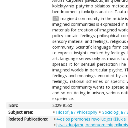
Antras kūrybinės įsivaizduojamų bendr
kolektyvinio patyrimo sklaidos metodus. 
bendruomenių funkcijos analizei. Tauta
Imagined community in the article i
EN
imagined communities is expressed in th
materials for creation of imagined world
policy contain feelings; philosphical c
sensory material and feelings, religiou
community. Scientific language form conc
to express insights evoked by feelings.
art, language serves only as means to o
spreads it for sensual perception.The t
imagined worlds in particular psyche. Th
feelings and meanings encoded by an 
feelings, rational schemes or specifi
imagined community wants to spread aesth
and so on. Acting in unison, various na
experience.
ISSN:
2029-8560
Subject area:
Filosofija / Philosophy
Sociologija /
Related Publications:
4-osios premonės revoliucijos iššūk
Įsivaizduojamų bendruomenių mikroist