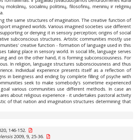
s formavimas. Ir pagaliau įsivaizduojamos bendruomenės kuria
kslinių, socialinių politinių, filosofinių, meninių ir religinių
a.
ng the same structures of imagination. The creative function of
port imagined worlds. Various imagined societies use different
supporting or denying it in sensory perception; origins of social
ative subconscious structures. Artistic communities mostly use
unities' creative function - formation of language used in this
s taking place in sensory world. In social life, language serves
sing and on the other hand, it is forming subconsciousness. For
ious. In religion, language structures subonsciousness and thus
ience. Individual experience presents itself as a reflection of
signs in beingness and ending by complete filling of psyche with
d communities seek to make somebody's sometime experienced
s goal various communities use different methods. In case an
ares about religious experience - it undertakes pastoral activity
stic of that nation and imagination structures determining that
20, 146-152.
lensis
2009, 9, 25-36.