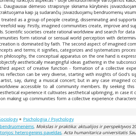
uomenių funkcijos aspektas - šioje bendruomenėje vartojamos kalbo
Daugiausiai dėmesio straipsnyje skiriama kūrybinės įsivaizduojamų mo
 traktuojama kaip ją sudarančių įsivaizduojamų bendruomenių visum
s treated as a group of people creating, disseminating and supporti
reefold way. Firstly, imagined communities create, improve and sup
s. Scientific societies create rational worldview and search for data 
ommunities form rational or sensual world perception with determin
s creation is dominated by faith. The second aspect of imagined comm
epts and terms; it signifies, categorizes and systematizes processe
 In philosophy, the conceptual apparatus on the one hand is expres
bjectify aesthetically meangingful ideas gathering in the subconsc
hird aspect of creative function - formation of a collective exper
is reflection can be very diverse, starting with insights of God's 
artist, say, during a musical concert; but in any case imagine
c worldview accessible to all community members. By seeking thi
etical experience it cultivates aesthetical upbringing, in case it c
tion making up communities form a collective experience characteri
 Sociology
Psichologija / Psychology
iai bendruomenėms
.
Mokslas ir praktika: aktualijos ir perspektyvos
20
orijos: heterogeninis paveldas
.
Acta humanitarica universitatis Sau