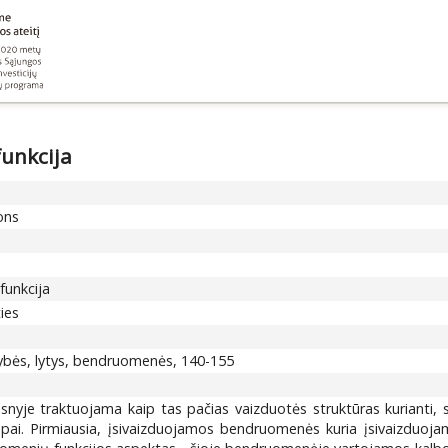
unkcija
ions
funkcija
ies
ybės, lytys, bendruomenės, 140-155
yje traktuojama kaip tas pačias vaizduotės struktūras kurianti, sk
opai. Pirmiausia, įsivaizduojamos bendruomenės kuria įsivaizduoja