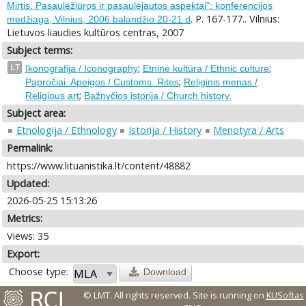
Mirtis. Pasaulėžiūros ir pasaulėjautos aspektai": konferencijos
. P. 167-177.. Vilnius:
medžiaga, Vilnius, 2006 balandžio 20-21 d
Lietuvos liaudies kultūros centras, 2007
Subject terms:
;
;
LT
Ikonografija / Iconography
Etninė kultūra / Ethnic culture
;
Papročiai. Apeigos / Customs. Rites
Religinis menas /
;
Religious art
Bažnyčios istorija / Church history.
Subject area:
Etnologija / Ethnology
Istorija / History
Menotyra / Arts
Permalink:
https://www.lituanistika.lt/content/48882
Updated:
2026-05-25 15:13:26
Metrics:
Views: 35
Export:
Choose type:
Download
© LMT. All rights reserved.
Site is running on
KUSoftas