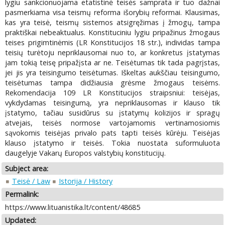
lygiu sankcionuojama etatistinė teisės samprata ir tuo dažnai
pasmerkiama visa teismų reforma išorybių reformai. Klausimas,
kas yra teisė, teismų sistemos atsigręžimas į žmogų, tampa
praktiškai nebeaktualus. Konstituciniu lygiu pripažinus žmogaus
teises prigimtinėmis (LR Konstitucijos 18 str.), individas tampa
teisių turėtoju nepriklausomai nuo to, ar konkretus įstatymas
jam tokią teisę pripažįsta ar ne. Teisėtumas tik tada pagrįstas,
jei jis yra teisingumo teisėtumas. Iškeltas aukščiau teisingumo,
teisėtumas tampa didžiausia grėsme žmogaus teisėms.
Rekomendacija 109 LR Konstitucijos straipsniui: teisėjas,
vykdydamas teisingumą, yra nepriklausomas ir klauso tik
įstatymo, tačiau susidūrus su įstatymų kolizijos ir spragų
atvejais, teisės normose vartojamomis vertinamosiomis
sąvokomis teisėjas privalo pats tapti teisės kūrėju. Teisėjas
klauso įstatymo ir teisės. Tokia nuostata suformuluota
daugelyje Vakarų Europos valstybių konstitucijų.
Subject area:
Teisė / Law
Istorija / History
Permalink:
https://www.lituanistika.lt/content/48685
Updated: