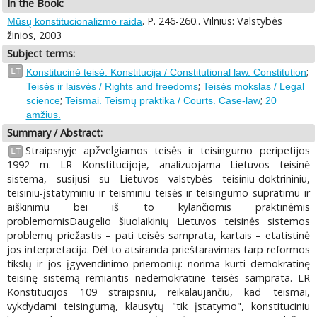
In the Book:
. P. 246-260.. Vilnius: Valstybės
Mūsų konstitucionalizmo raida
žinios, 2003
Subject terms:
;
LT
Konstitucinė teisė. Konstitucija / Constitutional law. Constitution
;
Teisės ir laisvės / Rights and freedoms
Teisės mokslas / Legal
;
;
science
Teismai. Teismų praktika / Courts. Case-law
20
amžius.
Summary / Abstract:
Straipsnyje apžvelgiamos teisės ir teisingumo peripetijos
LT
1992 m. LR Konstitucijoje, analizuojama Lietuvos teisinė
sistema, susijusi su Lietuvos valstybės teisiniu-doktrininiu,
teisiniu-įstatyminiu ir teisminiu teisės ir teisingumo supratimu ir
aiškinimu bei iš to kylančiomis praktinėmis
problemomisDaugelio šiuolaikinių Lietuvos teisinės sistemos
problemų priežastis – pati teisės samprata, kartais – etatistinė
jos interpretacija. Dėl to atsiranda prieštaravimas tarp reformos
tikslų ir jos įgyvendinimo priemonių: norima kurti demokratinę
teisinę sistemą remiantis nedemokratine teisės samprata. LR
Konstitucijos 109 straipsniu, reikalaujančiu, kad teismai,
vykdydami teisingumą, klausytų "tik įstatymo", konstituciniu