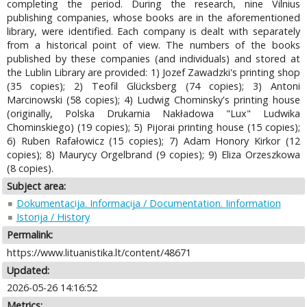
completing the period. During the research, nine Vilnius
publishing companies, whose books are in the aforementioned
library, were identified. Each company is dealt with separately
from a historical point of view. The numbers of the books
published by these companies (and individuals) and stored at
the Lublin Library are provided: 1) Jozef Zawadzki's printing shop
(35 copies); 2) Teofil Glücksberg (74 copies); 3) Antoni
Marcinowski (58 copies); 4) Ludwig Chominsky's printing house
(originally, Polska Drukarnia Nakładowa "Lux" Ludwika
Chominskiego) (19 copies); 5) Pijorai printing house (15 copies);
6) Ruben Rafałowicz (15 copies); 7) Adam Honory Kirkor (12
copies); 8) Maurycy Orgelbrand (9 copies); 9) Eliza Orzeszkowa
(8 copies).
Subject area:
Dokumentacija. Informacija / Documentation. Iinformation
Istorija / History
Permalink:
https://www.lituanistika.lt/content/48671
Updated:
2026-05-26 14:16:52
Metrics: