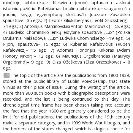
minėtoje bibliotekoje. Kiekviena įmonė aptariama atskirai
istoriniu požiūriu. Pateikiamas Liublino bibliotekoje saugomų šių
įmonių knygų egzempliorių skaičius:1) Juozapo Zavadskio
spaustuvė– 35 egz.; 2) Teofilis Gliuksbergas (Teofil Glücksberg)–
74 egz.; 3) Antonijus Marcinovskis(Antoni Marcinowski) – 58 egz.;
4) Liudviko Chominskio lenkų leidybinė spaustuvė „Lux“ (Polska
Drukarnia Nakładowa „Lux” Ludwika Chominskiego –19 egz.; 5)
Pijorų spaustuvė– 15 egz.; 6) Rubenas Rafalovičius (Ruben
Rafałowicz)– 15 egz.; 7) Adomas Honorijus Kirkoras (Adam
Honory Kirkor) – 12 egz.; 8) Mauricijus Orgelbrandas (Maurycy
Orgelbrand)– 9 egz.; 9) Eliza Ožeškova (Eliza Orzeszkowa) – 8
egz.
The topic of the article are the publications from 1800-1939,
EN
stored at the public library of Lublin Voivodeship, that state
Vilnius as their place of issue. During the writing of the article,
more than 900 such books with bibliographic descriptions were
recorded, and the list is being continued to this day. The
chronological time frame has been chosen taking into account
the fact that the year 1800 are generally considered to be the
limit for old publications, the publications of the 19th century
make a separate category, and in 1939 World War II began, and
the borders of the states changed, which is a logical choice for