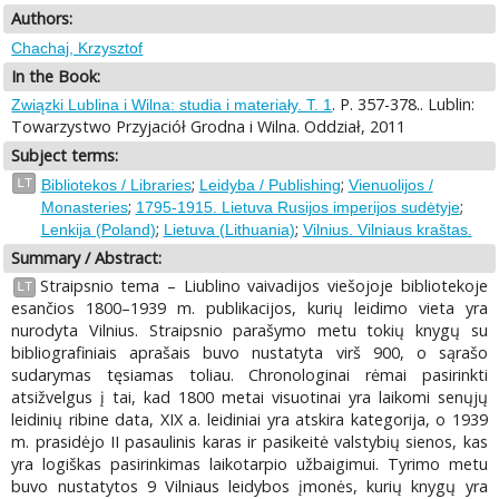
Authors:
Chachaj, Krzysztof
In the Book:
. P. 357-378.. Lublin:
Związki Lublina i Wilna: studia i materiały. T. 1
Towarzystwo Przyjaciół Grodna i Wilna. Oddział, 2011
Subject terms:
;
;
LT
Bibliotekos / Libraries
Leidyba / Publishing
Vienuolijos /
;
;
Monasteries
1795-1915. Lietuva Rusijos imperijos sudėtyje
;
;
Lenkija (Poland)
Lietuva (Lithuania)
Vilnius. Vilniaus kraštas.
Summary / Abstract:
Straipsnio tema – Liublino vaivadijos viešojoje bibliotekoje
LT
esančios 1800–1939 m. publikacijos, kurių leidimo vieta yra
nurodyta Vilnius. Straipsnio parašymo metu tokių knygų su
bibliografiniais aprašais buvo nustatyta virš 900, o sąrašo
sudarymas tęsiamas toliau. Chronologinai rėmai pasirinkti
atsižvelgus į tai, kad 1800 metai visuotinai yra laikomi senųjų
leidinių ribine data, XIX a. leidiniai yra atskira kategorija, o 1939
m. prasidėjo II pasaulinis karas ir pasikeitė valstybių sienos, kas
yra logiškas pasirinkimas laikotarpio užbaigimui. Tyrimo metu
buvo nustatytos 9 Vilniaus leidybos įmonės, kurių knygų yra