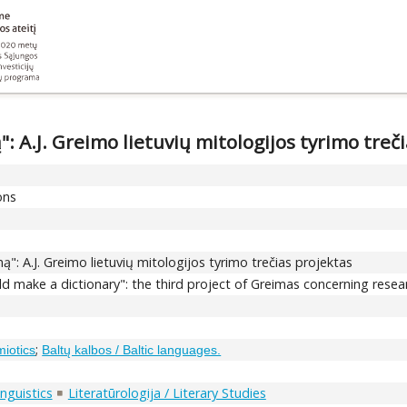
 A.J. Greimo lietuvių mitologijos tyrimo treč
ons
: A.J. Greimo lietuvių mitologijos tyrimo trečias projektas
ld make a dictionary": the third project of Greimas concerning rese
;
miotics
Baltų kalbos / Baltic languages.
inguistics
Literatūrologija / Literary Studies