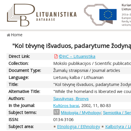
Home
"Kol tėvynę išvaduos, padarytume žodyną":
Direct Link:
©InC – Lituanistika
Collection:
Mokslo publikacijos / Scientific publicati
Document Type:
Žurnalų straipsniai / Journal articles
Language:
Lietuvių kalba / Lithuanian
Title:
"Kol tėvynę išvaduos, padarytume žodyną"
Alternative Title:
"While the homeland is liberated we cou
Authors:
Savukynas, Bronys
In the Journal:
, 2002, 11, 80-83
Kultūros barai
Subject terms:
;
LT
Mitologija / Mythology
Semiotika / Se
ISSN:
0134-3106
Subject area:
Etnologija / Ethnology
Kalbotyra / L