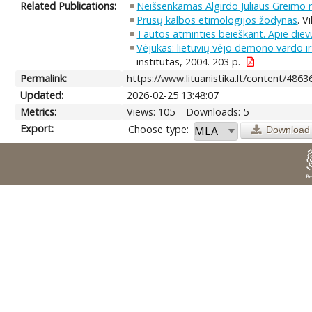
Related Publications:
Neišsenkamas Algirdo Juliaus Greimo m
Prūsų kalbos etimologijos žodynas
. V
Tautos atminties beieškant. Apie diev
Vėjūkas: lietuvių vėjo demono vardo ir
institutas, 2004. 203 p.
Permalink:
https://www.lituanistika.lt/content/4863
Updated:
2026-02-25 13:48:07
Metrics:
Views: 105
Downloads: 5
Export:
Choose type:
Download