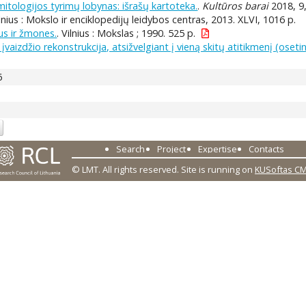
itologijos tyrimų lobynas: išrašų kartoteka.
.
Kultūros barai
2018, 9,
ilnius : Mokslo ir enciklopedijų leidybos centras, 2013. XLVI, 1016 p.
us ir žmones.
. Vilnius : Mokslas ; 1990. 525 p.
 įvaizdžio rekonstrukcija, atsižvelgiant į vieną skitų atitikmenį (os
6
Search
Project
Expertise
Contacts
© LMT. All rights reserved.
Site is running on
KUSoftas C