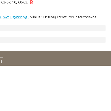
 63-67; 10, 60-63.
etinų wœjug/wœjyg)
. Vilnius : Lietuvių literatūros ir tautosakos
MS
.