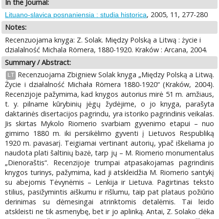
In the Journal:
, 2005, 11, 277-280
Lituano-slavica posnaniensia : studia historica
Notes:
Recenzuojama knyga: Z. Solak. Między Polską a Litwą : życie i
dzialalność Michala Römera, 1880-1920. Kraków : Arcana, 2004.
Summary / Abstract:
Recenzuojama Zbigniew Solak knyga „Między Polską a Litwą.
LT
Życie i działalność Michała Römera 1880-1920“ (Kraków, 2004).
Recenzijoje pažymima, kad knygos autorius mirė 51 m. amžiaus,
t. y. pilname kūrybinių jėgų žydėjime, o jo knyga, parašyta
daktarinės disertacijos pagrindu, yra istoriko pagrindinis veikalas.
Jis skirtas Mykolo Riomerio svarbiam gyvenimo etapui – nuo
gimimo 1880 m. iki persikėlimo gyventi į Lietuvos Respubliką
1920 m. pavasarį. Teigiamai vertinant autorių, ypač iškeliama jo
naudota plati šaltinių bazė, tarp jų – M. Riomerio monumentalus
„Dienoraštis“. Recenzijoje trumpai atpasakojamas pagrindinis
knygos turinys, pažymima, kad ji atskleidžia M. Riomerio santykį
su abejomis Tėvynėmis – Lenkija ir Lietuva. Pagirtinas teksto
stilius, pasižymintis aiškumu ir rišlumu, taip pat plataus požiūrio
derinimas su dėmesingai atrinktomis detalėmis. Tai leido
atskleisti ne tik asmenybę, bet ir jo aplinką. Antai, Z. Solako dėka