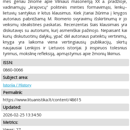
mes geriau žinome apie Vilniaus masoneriją XX a. pradžioje,
vadinamųjų „krajovcų“ politinės minties formavimąsi, lenkų–
lietuvių santykius ir kitus klausimus. Kiek įtariai žiūrima į knygos
autoriaus pabrėžiamą M. Riomerio svyravimų išskirtinumą ir jo
veiksmų idealistines paskatas. Recenzentas šiais klausimais yra
diskutavęs su autoriumi, kurį asmeniškai pažinojo. Nepaisant kai
kurių diskutuotinų dalykų, ypač dėl autoriaus pateiktų vertinimų,
knyga yra laikoma viena vertingiausių publikacijų, skirtų
naujausiai Lenkijos ir Lietuvos istorijai. Ji inspiruos tolesnius
tyrimus, mokslinę refleksiją, apmąstymus apie žmonių likimus.
ISSN:
0860-0066
Subject area:
Istorija / History
Permalink:
https://www.lituanistika.lt/content/48615
Updated:
2026-02-25 13:34:50
Metrics:
Views: 27