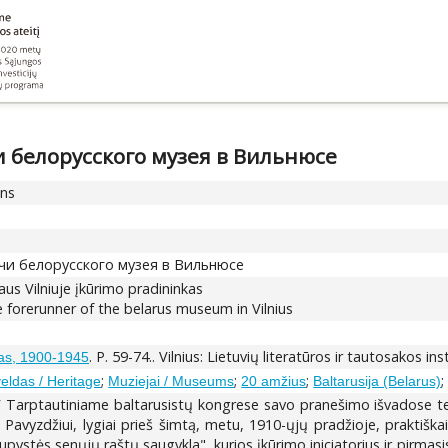
 белорусского музея в Вильнюсе
ons
чи белорусского музея в Вильнюсе
us Vilniuje įkūrimo pradininkas
forerunner of the belarus museum in Vilnius
. P. 59-74.. Vilnius: Lietuvių literatūros ir tautosakos in
ogas, 1900-1945
;
;
;
eldas / Heritage
Muziejai / Museums
20 amžius
Baltarusija (Belarus)
Tarptautiniame baltarusistų kongrese savo pranešimo išvadose teig
a. Pavyzdžiui, lygiai prieš šimtą, metu, 1910-ųjų pradžioje, praktiška
kupystės senųjų raštų saugykla", kurios įkūrimo iniciatorius ir pirm