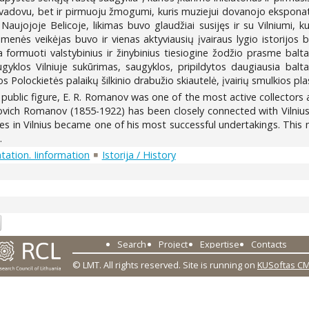
ku vadovu, bet ir pirmuoju žmogumi, kuris muziejui dovanojo eksp
 Naujojoje Belicoje, likimas buvo glaudžiai susijęs ir su Vilniumi,
menės veikėjas buvo ir vienas aktyviausių įvairaus lygio istorijos b
ja formuoti valstybinius ir žinybinius tiesiogine žodžio prasme ba
augyklos Vilniuje sukūrimas, saugyklos, pripildytos daugiausia ba
os Polockietės palaikų šilkinio drabužio skiautelė, įvairių smulkios pla
public figure, E. R. Romanov was one of the most active collectors a
ich Romanov (1855-1922) has been closely connected with Vilnius.
ies in Vilnius became one of his most successful undertakings. This
.
ation. Iinformation
Istorija / History
7
Search
Project
Expertise
Contacts
© LMT. All rights reserved.
Site is running on
KUSoftas C