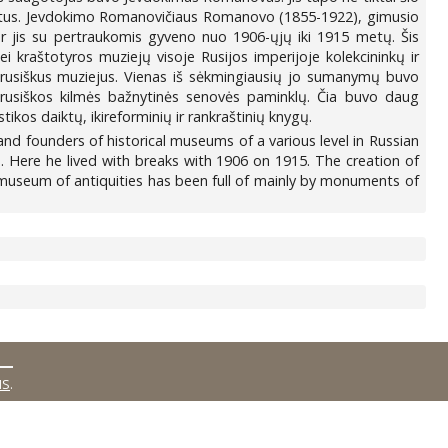
onatus. Jevdokimo Romanovičiaus Romanovo (1855-1922), gimusio
 kur jis su pertraukomis gyveno nuo 1906-ųjų iki 1915 metų. Šis
ei kraštotyros muziejų visoje Rusijos imperijoje kolekcininkų ir
ltarusiškus muziejus. Vienas iš sėkmingiausių jo sumanymų buvo
ltarusiškos kilmės bažnytinės senovės paminklų. Čia buvo daug
stikos daiktų, ikireforminių ir rankraštinių knygų.
nd founders of historical museums of a various level in Russian
 Here he lived with breaks with 1906 on 1915. The creation of
 museum of antiquities has been full of mainly by monuments of
MS
.