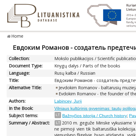
Home
Евдоким Романов - создатель предтечи
Collection:
Mokslo publikacijos / Scientific publicati
Document Type:
Knygų dalys / Parts of the books
Language:
Rusų kalba / Russian
Title:
Евдоким Романов - создатель предте
Alternative Title:
Jevdokim Romanov - baltarusių muzieja
Evdokim Romanov - the founder of the 
Authors:
Labincev, Jurij
In the Book:
Vilniaus kultūrinis gyvenimas: tautų polil
Subject terms:
;
LT
Bažnyčios istorija / Church history
Pav
Summary / Abstract:
2010 m. geguže Minske vykusiame V 
LT
ne pirmoji vien tik baltarusiška kolekcij
vienuolyno fligelyje, buvo atidaryta „vys