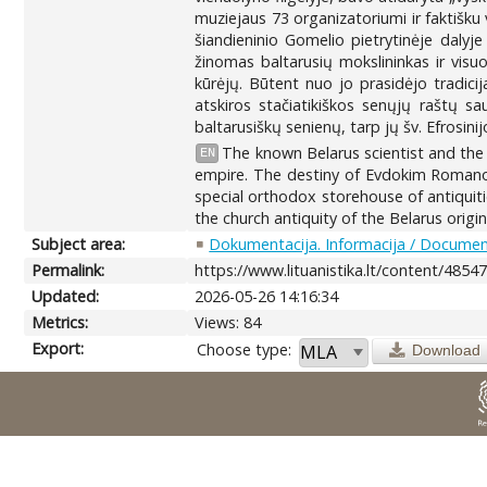
muziejaus 73 organizatoriumi ir faktiš
šiandieninio Gomelio pietrytinėje dalyje
žinomas baltarusių mokslininkas ir visuo
kūrėjų. Būtent nuo jo prasidėjo tradici
atskiros stačiatikiškos senųjų raštų s
baltarusiškų senienų, tarp jų šv. Efrosinij
The known Belarus scientist and the 
EN
empire. The destiny of Evdokim Romanov
special orthodox storehouse of antiquit
the church antiquity of the Belarus origin
Subject area:
Dokumentacija. Informacija / Document
Permalink:
https://www.lituanistika.lt/content/4854
Updated:
2026-05-26 14:16:34
Metrics:
Views: 84
Export:
Choose type:
Download