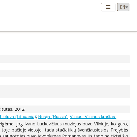
stitutas, 2012
;
;
;
Lietuva (Lithuania)
Rusija (Russia)
Vilnius. Vilniaus kraštas.
ėme, jog Ivano Luckevičiaus muziejus buvo Vilniuje, ko gero,
i toje pačioje vietoje, tada stačiatikių švenčiausiosios Trejybės
asis saugotojas buvo Jevdokimas Romanovas. Jis tapo ne tiktai šio