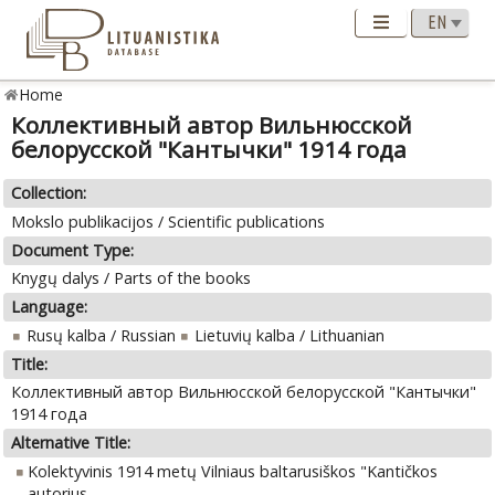
Home
Коллективный автор Вильнюсской
белорусской "Кантычки" 1914 года
Collection:
Mokslo publikacijos / Scientific publications
Document Type:
Knygų dalys / Parts of the books
Language:
Rusų kalba / Russian
Lietuvių kalba / Lithuanian
Title:
Коллективный автор Вильнюсской белорусской "Кантычки"
1914 года
Alternative Title:
Kolektyvinis 1914 metų Vilniaus baltarusiškos "Kantičkos
autorius