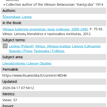
Collective author of the Vilniusn Belarussian "Kantyczka" 1914
Authors:
Ščavinskaja, Larisa
In the Book:
. P. 75-93..
Vilniaus kultūrinis gyvenimas: tautų polilogas, 1900-1945
Vilnius: Lietuvių literatūros ir tautosakos institutas, 2012
Subject terms:
;
;
;
LT
Lenkija (Poland)
Vilnius. Vilniaus kraštas
Lietuva (Lithuania)
;
Spauda / Press
Tautosaka / Folklore.
Subject area:
Literatūrologija / Literary Studies
Permalink:
https://www.lituanistika.lt/content/48546
Updated:
2026-04-17 07:54:12
Metrics:
Views: 57
Export: