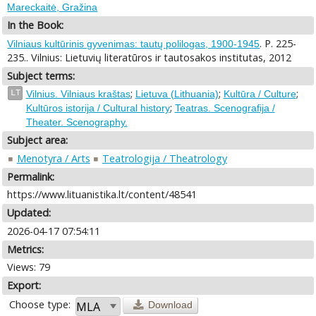
Mareckaitė, Gražina
In the Book:
. P. 225-
Vilniaus kultūrinis gyvenimas: tautų polilogas, 1900-1945
235.. Vilnius: Lietuvių literatūros ir tautosakos institutas, 2012
Subject terms:
;
;
;
LT
Vilnius. Vilniaus kraštas
Lietuva (Lithuania)
Kultūra / Culture
;
Kultūros istorija / Cultural history
Teatras. Scenografija /
Theater. Scenography.
Subject area:
Menotyra / Arts
Teatrologija / Theatrology
Permalink:
https://www.lituanistika.lt/content/48541
Updated:
2026-04-17 07:54:11
Metrics:
Views: 79
Export:
Choose type:
Download