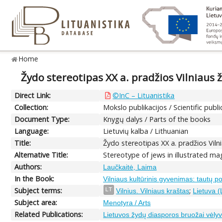
Home
Žydo stereotipas XX a. pradžios Vilniaus ž
Direct Link:
©InC – Lituanistika
Collection:
Mokslo publikacijos / Scientific publi
Document Type:
Knygų dalys / Parts of the books
Language:
Lietuvių kalba / Lithuanian
Title:
Žydo stereotipas XX a. pradžios Vilni
Alternative Title:
Stereotype of jews in illustrated mag
Authors:
Laučkaitė, Laima
In the Book:
Vilniaus kultūrinis gyvenimas: tautų p
Subject terms:
;
LT
Vilnius. Vilniaus kraštas
Lietuva (
Subject area:
Menotyra / Arts
Related Publications:
Lietuvos žydų diasporos bruožai vėlyv