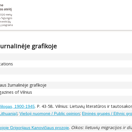
urnalinėje grafikoje
cations
aus žurnalinėje grafikoje
azines of Vilnius
. P. 43-58.. Vilnius: Lietuvių literatūros ir tautosak
olilogas, 1900-1945
;
;
Lithuania)
Viešoji nuomonė / Public opinion
Etninės grupės / Ethnic gr
.
Oikos: lietuvių migracijos ir d
ojoje Grigorijaus Kanovičiaus prozoje