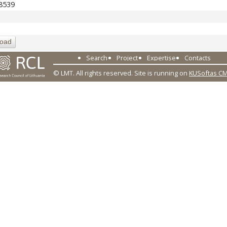
48539
oad
Search
Project
Expertise
Contacts
© LMT. All rights reserved.
Site is running on
KUSoftas C