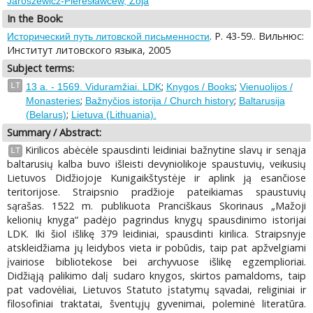
Jaroszewicz-Pieresławcew, Zoja
In the Book:
. P. 43-59.. Вильнюс:
Исторический путь литовской письменности
Институт литовского языка, 2005
Subject terms:
;
;
LT
13 a. - 1569. Viduramžiai. LDK
Knygos / Books
Vienuolijos /
;
;
Monasteries
Bažnyčios istorija / Church history
Baltarusija
;
(Belarus)
Lietuva (Lithuania).
Summary / Abstract:
Kirilicos abėcėle spausdinti leidiniai bažnytine slavų ir senąja
LT
baltarusių kalba buvo išleisti devyniolikoje spaustuvių, veikusių
Lietuvos Didžiojoje Kunigaikštystėje ir aplink ją esančiose
teritorijose. Straipsnio pradžioje pateikiamas spaustuvių
sąrašas. 1522 m. publikuota Pranciškaus Skorinaus „Mažoji
kelionių knyga“ padėjo pagrindus knygų spausdinimo istorijai
LDK. Iki šiol išlikę 379 leidiniai, spausdinti kirilica. Straipsnyje
atskleidžiama jų leidybos vieta ir pobūdis, taip pat apžvelgiami
įvairiose bibliotekose bei archyvuose išlikę egzemplioriai.
Didžiąją palikimo dalį sudaro knygos, skirtos pamaldoms, taip
pat vadovėliai, Lietuvos Statuto įstatymų sąvadai, religiniai ir
filosofiniai traktatai, šventųjų gyvenimai, poleminė literatūra.