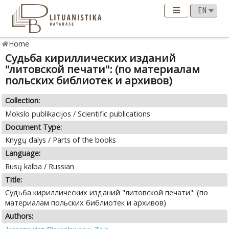
Home
Судьба кириллических изданий
"литовской печати": (по материалам
польских библиотек и архивов)
Collection:
Mokslo publikacijos / Scientific publications
Document Type:
Knygų dalys / Parts of the books
Language:
Rusų kalba / Russian
Title:
Судьба кириллических изданий "литовской печати": (по
материалам польских библиотек и архивов)
Authors: