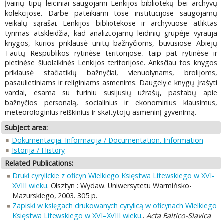
Įvairių tipų leidiniai saugojami Lenkijos bibliotekų bei archyvų
kolekcijose. Darbe pateikiami tose institucijose saugojamų
veikalų sąrašai. Lenkijos bibliotekose ir archyvuose atliktas
tyrimas atskleidžia, kad analizuojamų leidinių grupėje vyrauja
knygos, kurios priklausė unitų bažnyčioms, buvusiose Abiejų
Tautų Respublikos rytinėse teritorijose, taip pat rytinėse ir
pietinėse šiuolaikinės Lenkijos teritorijose. Anksčiau tos knygos
priklausė stačiatikių bažnyčiai, vienuolynams, brolijoms,
pasaulietiniams ir religiniams asmenims. Daugelyje knygų įrašyti
vardai, esama su turiniu susijusių užrašų, pastabų apie
bažnyčios personalą, socialinius ir ekonominius klausimus,
meteorologinius reiškinius ir skaitytojų asmeninį gyvenimą.
Subject area:
Dokumentacija. Informacija / Documentation. Iinformation
Istorija / History
Related Publications:
Druki cyrylickie z oficyn Wielkiego Księstwa Litewskiego w XVI-
XVIII wieku
. Olsztyn : Wydaw. Uniwersytetu Warmińsko-
Mazurskiego, 2003. 305 p.
Zapiski w księgach drukowanych cyrylicą w oficynach Wielkiego
Księstwa Litewskiego w XVI–XVIII wieku.
.
Acta Baltico-Slavica