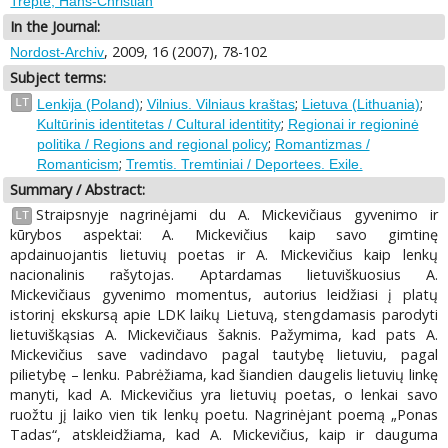
Trepte, Hans-Christian
In the Journal:
, 2009, 16 (2007), 78-102
Nordost-Archiv
Subject terms:
;
;
;
LT
Lenkija (Poland)
Vilnius. Vilniaus kraštas
Lietuva (Lithuania)
;
Kultūrinis identitetas / Cultural identitity
Regionai ir regioninė
;
politika / Regions and regional policy
Romantizmas /
;
Romanticism
Tremtis. Tremtiniai / Deportees. Exile.
Summary / Abstract:
Straipsnyje nagrinėjami du A. Mickevičiaus gyvenimo ir
LT
kūrybos aspektai: A. Mickevičius kaip savo gimtinę
apdainuojantis lietuvių poetas ir A. Mickevičius kaip lenkų
nacionalinis rašytojas. Aptardamas lietuviškuosius A.
Mickevičiaus gyvenimo momentus, autorius leidžiasi į platų
istorinį ekskursą apie LDK laikų Lietuvą, stengdamasis parodyti
lietuviškąsias A. Mickevičiaus šaknis. Pažymima, kad pats A.
Mickevičius save vadindavo pagal tautybę lietuviu, pagal
pilietybę – lenku. Pabrėžiama, kad šiandien daugelis lietuvių linkę
manyti, kad A. Mickevičius yra lietuvių poetas, o lenkai savo
ruožtu jį laiko vien tik lenkų poetu. Nagrinėjant poemą „Ponas
Tadas“, atskleidžiama, kad A. Mickevičius, kaip ir dauguma