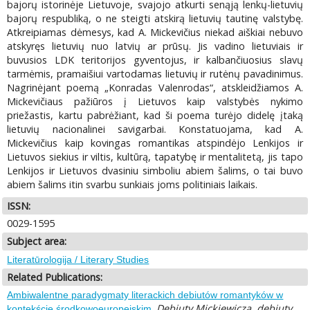
bajorų istorinėje Lietuvoje, svajojo atkurti senąją lenkų-lietuvių
bajorų respubliką, o ne steigti atskirą lietuvių tautinę valstybę.
Atkreipiamas dėmesys, kad A. Mickevičius niekad aiškiai nebuvo
atskyręs lietuvių nuo latvių ar prūsų. Jis vadino lietuviais ir
buvusios LDK teritorijos gyventojus, ir kalbančiuosius slavų
tarmėmis, pramaišiui vartodamas lietuvių ir rutėnų pavadinimus.
Nagrinėjant poemą „Konradas Valenrodas“, atskleidžiamos A.
Mickevičiaus pažiūros į Lietuvos kaip valstybės nykimo
priežastis, kartu pabrėžiant, kad ši poema turėjo didelę įtaką
lietuvių nacionalinei savigarbai. Konstatuojama, kad A.
Mickevičius kaip kovingas romantikas atspindėjo Lenkijos ir
Lietuvos siekius ir viltis, kultūrą, tapatybę ir mentalitetą, jis tapo
Lenkijos ir Lietuvos dvasiniu simboliu abiem šalims, o tai buvo
abiem šalims itin svarbu sunkiais joms politiniais laikais.
ISSN:
0029-1595
Subject area:
Literatūrologija / Literary Studies
Related Publications:
Ambiwalentne paradygmaty literackich debiutów romantyków w
.
Debiuty Mickiewicza, debiuty
kontekście środkowoeuropejskim