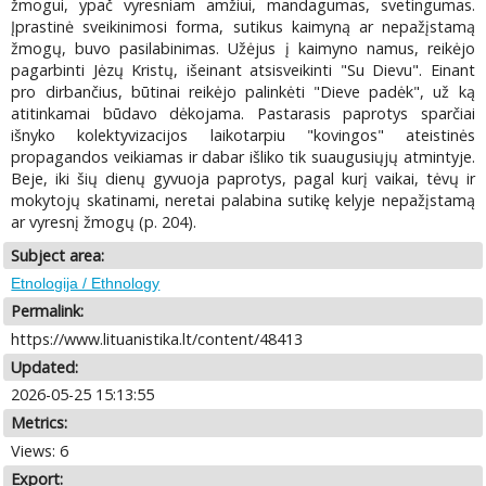
žmogui, ypač vyresniam amžiui, mandagumas, svetingumas.
Įprastinė sveikinimosi forma, sutikus kaimyną ar nepažįstamą
žmogų, buvo pasilabinimas. Užėjus į kaimyno namus, reikėjo
pagarbinti Jėzų Kristų, išeinant atsisveikinti "Su Dievu". Einant
pro dirbančius, būtinai reikėjo palinkėti "Dieve padėk", už ką
atitinkamai būdavo dėkojama. Pastarasis paprotys sparčiai
išnyko kolektyvizacijos laikotarpiu "kovingos" ateistinės
propagandos veikiamas ir dabar išliko tik suaugusiųjų atmintyje.
Beje, iki šių dienų gyvuoja paprotys, pagal kurį vaikai, tėvų ir
mokytojų skatinami, neretai palabina sutikę kelyje nepažįstamą
ar vyresnį žmogų (p. 204).
Subject area:
Etnologija / Ethnology
Permalink:
https://www.lituanistika.lt/content/48413
Updated:
2026-05-25 15:13:55
Metrics:
Views: 6
Export: