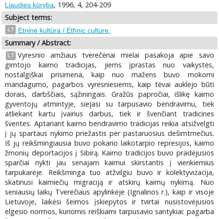
, 1996, 4, 204-209
Liaudies kūryba
Subject terms:
LT
Etninė kultūra / Ethnic culture.
Summary / Abstract:
Vyresnio amžiaus tverečėnai mielai pasakoja apie savo
LT
gimtojo kaimo tradicijas, jiems įprastas nuo vaikystės,
nostalgiškai prisimena, kaip nuo mažens buvo mokomi
mandagumo, pagarbos vyresniesiems, kaip tėvai auklėjo būti
dorais, darbščiais, sąžiningais. Gražūs papročiai, išlikę kaimo
gyventojų atmintyje, siejasi su tarpusavio bendravimu, tiek
atliekant kartu įvairius darbus, tiek ir švenčiant tradicines
šventes. Aptariant kaimo bendravimo tradicijas reikia atsižvelgti
į jų spartaus nykimo priežastis per pastaruosius dešimtmečius.
Iš jų reikšmingiausia buvo pokario laikotarpio represijos, kaimo
žmonių deportacijos į Sibirą. Kaimo tradicijos buvo pradėjusios
sparčiai nykti jau senajam kaimui skirstantis į vienkiemius
tarpukarėje. Reikšminga tuo atžvilgiu buvo ir kolektyvizacija,
skatinusi kaimiečių migraciją ir atskirų kaimų nykimą. Nuo
seniausių laikų Tverečiaus apylinkėje (Ignalinos r.), kaip ir visoje
Lietuvoje, laikėsi šeimos įskiepytos ir tvirtai nusistovėjusios
elgesio normos, kuriomis reiškiami tarpusavio santykiai: pagarba