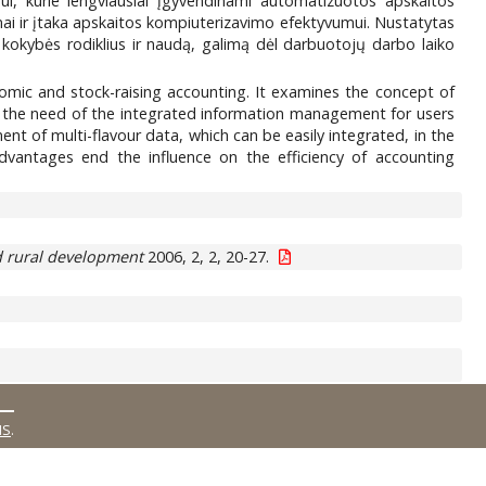
ui, kurie lengviausiai įgyvendinami automatizuotos apskaitos
umai ir įtaka apskaitos kompiuterizavimo efektyvumui. Nustatytas
kokybės rodiklius ir naudą, galimą dėl darbuotojų darbo laiko
omic and stock-raising accounting. It examines the concept of
ons the need of the integrated information management for users
t of multi-flavour data, which can be easily integrated, in the
advantages end the influence on the efficiency of accounting
 rural development
2006, 2, 2, 20-27.
MS
.