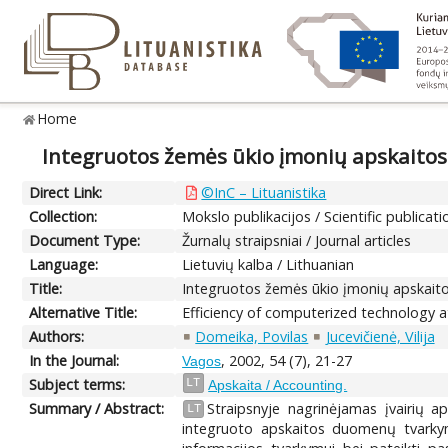
Home
Integruotos žemės ūkio įmonių apskaito
Direct Link:
©InC – Lituanistika
Collection:
Mokslo publikacijos / Scientific publicati
Document Type:
Žurnalų straipsniai / Journal articles
Language:
Lietuvių kalba / Lithuanian
Title:
Integruotos žemės ūkio įmonių apskait
Alternative Title:
Efficiency of computerized technology a
Authors:
Domeika, Povilas
Jucevičienė, Vilija
In the Journal:
, 2002, 54 (7), 21-27
Vagos
Subject terms:
LT
Apskaita / Accounting.
Summary / Abstract:
Straipsnyje nagrinėjamas įvairių 
LT
integruoto apskaitos duomenų tvarkymo