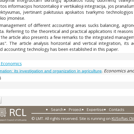
asiūlymai integruotam skirtingų apskaitos rūšių duomenų tvarkym
 informacijos horizontalioji ir vertikalioji integracija, jos pranaš
ektyvumas, įvertinant pakitusius apskaitos tvarkymo technologijos 
ūkio įmonėse.
d management of different accounting areas sucks balancing, agron
a. Referring to the theoretical and practical applications it reas
he article also presents a few remarks to the integrated managemen
. The article analysis horizontal and vertical integration, its 
ed accounting technology has been established in this paper.
 Economics
.
Economics and
ion: its investigation and organization in agriculture
8
Search
Project
Expertise
Contacts
© LMT. All rights reserved.
Site is running on
KUSoftas C