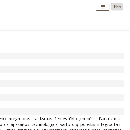
menų integruotas tvarkymas žemės ūkio įmonėse: išanalizuota
uotos apskaitos technologijos vartotojų poreikis integruotam