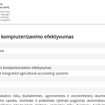
s kompiuterizavimo efektyvumas
ons
os kompiuterizavimo efektyvumas
t integrated agricultural accounting systems
apskaitos rūšių (buhalterinės, agronominės ir zootechninės) duo
 sąvoka, teoriniais ir praktiniais tyrimais pagrįstas automatiz