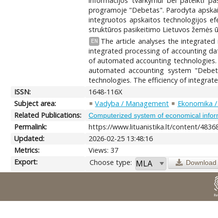
informacijos tvarkymui bei pateikti p
programoje "Debetas". Parodyta apskaitos
integruotos apskaitos technologijos ef
struktūros pasikeitimo Lietuvos žemės 
The article analyses the integrate
EN
integrated processing of accounting dat
of automated accounting technologies. 1
automated accounting system "Debetas"
technologies. The efficiency of integrat
ISSN:
1648-116X
Subject area:
Vadyba / Management
Ekonomika /
Related Publications:
Computerized system of economical informat
Permalink:
https://www.lituanistika.lt/content/4836
Updated:
2026-02-25 13:48:16
Metrics:
Views: 37
Export:
Choose type:
Download