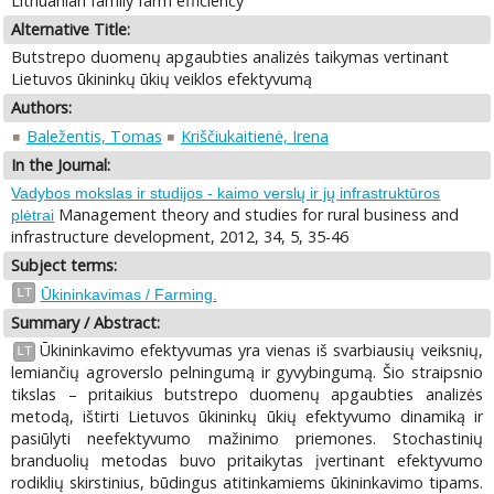
Lithuanian family farm efficiency
Alternative Title:
Butstrepo duomenų apgaubties analizės taikymas vertinant
Lietuvos ūkininkų ūkių veiklos efektyvumą
Authors:
Baležentis, Tomas
Kriščiukaitienė, Irena
In the Journal:
Vadybos mokslas ir studijos - kaimo verslų ir jų infrastruktūros
Management theory and studies for rural business and
plėtrai
infrastructure development, 2012, 34, 5, 35-46
Subject terms:
LT
Ūkininkavimas / Farming.
Summary / Abstract:
Ūkininkavimo efektyvumas yra vienas iš svarbiausių veiksnių,
LT
lemiančių agroverslo pelningumą ir gyvybingumą. Šio straipsnio
tikslas – pritaikius butstrepo duomenų apgaubties analizės
metodą, ištirti Lietuvos ūkininkų ūkių efektyvumo dinamiką ir
pasiūlyti neefektyvumo mažinimo priemones. Stochastinių
branduolių metodas buvo pritaikytas įvertinant efektyvumo
rodiklių skirstinius, būdingus atitinkamiems ūkininkavimo tipams.