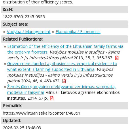
distribution of their efficiency scores.
ISSN:
1822-6760; 2345-0355
Subject area:
Vadyba / Management
Ekonomika / Economics
Related Publications:
Estimation of the efficiency of the Lithuanian family farms via
the order-m frontiers
.
Vadybos mokslas ir studijos - kaimo
verslų ir jų infrastruktūros plėtrai
2013, 35, 3, 355-367.
Government-funded agribusinesses: empirical evidence to
what extent is farming supported in Lithuania
.
Vadybos
mokslas ir studijos - kaimo verslų ir jų infrastruktūros
plėtrai
2024, 46, 4, 463-472.
Žemės ūkio gamybinio efektyvumo vertinimas: samprata,
modeliai ir taikymai
. Vilnius : Lietuvos agrarinės ekonomikos
institutas, 2014. 67 p.
Permalink:
https://www.lituanistika.lt/content/48351
Updated:
2026-02-25 13:48:03