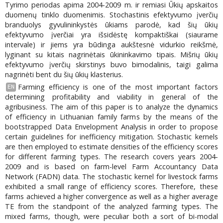
Tyrimo periodas apima 2004-2009 m. ir remiasi Ūkių apskaitos
duomenų tinklo duomenimis. Stochastinis efektyvumo įverčių
branduolys gyvulininkystės ūkiams parodė, kad šių ūkių
efektyvumo įverčiai yra išsidėstę kompaktiškai (siaurame
intervale) ir jiems yra būdinga aukštesnė vidurkio reikšmė,
lyginant su kitais nagrinėtais ūkininkavimo tipais. Mišrių ūkių
efektyvumo įverčių skirstinys buvo bimodalinis, taigi galima
nagrinėti bent du šių ūkių klasterius.
Farming efficiency is one of the most important factors
EN
determining profitability and viability in general of the
agribusiness. The aim of this paper is to analyze the dynamics
of efficiency in Lithuanian family farms by the means of the
bootstrapped Data Envelopment Analysis in order to propose
certain guidelines for inefficiency mitigation. Stochastic kernels
are then employed to estimate densities of the efficiency scores
for different farming types. The research covers years 2004-
2009 and is based on farm-level Farm Accountancy Data
Network (FADN) data. The stochastic kernel for livestock farms
exhibited a small range of efficiency scores. Therefore, these
farms achieved a higher convergence as well as a higher average
TE from the standpoint of the analyzed farming types. The
mixed farms, though, were peculiar both a sort of bi-modal