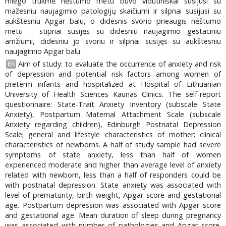
miego trukmė nėštumo metu buvo vidutiniškai susijusi su
mažesniu naujagimio patologijų skaičiumi ir silpnai susijusi su
aukštesniu Apgar balu, o didesnis svorio prieaugis nėštumo
metu – stipriai susijęs su didesniu naujagimio gestaciniu
amžiumi, didesniu jo svoriu ir silpnai susijęs su aukštesniu
naujagimio Apgar balu.
Aim of study: to evaluate the occurrence of anxiety and risk
EN
of depression and potential risk factors among women of
preterm infants and hospitalized at Hospital of Lithuanian
University of Health Sciences Kaunas Clinics. The self-report
questionnaire: State-Trait Anxiety Inventory (subscale State
Anxiety), Postpartum Maternal Attachment Scale (subscale
Anxiety regarding children), Edinburgh Postnatal Depression
Scale; general and lifestyle characteristics of mother; clinical
characteristics of newborns. A half of study sample had severe
symptoms of state anxiety, less than half of women
experienced moderate and higher than average level of anxiety
related with newborn, less than a half of responders could be
with postnatal depression. State anxiety was associated with
level of prematurity, birth weight, Apgar score and gestational
age. Postpartum depression was associated with Apgar score
and gestational age. Mean duration of sleep during pregnancy
was associated with number of pathologies and Apgar score.