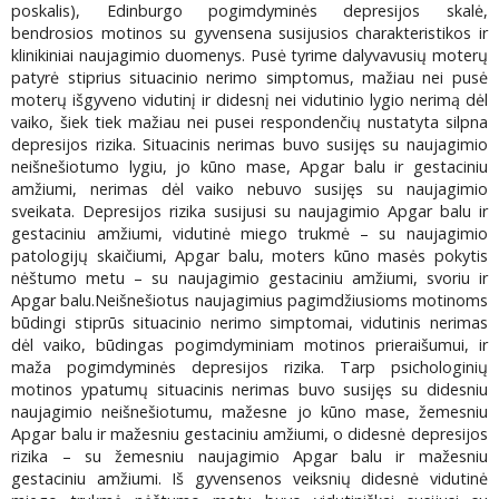
poskalis), Edinburgo pogimdyminės depresijos skalė,
bendrosios motinos su gyvensena susijusios charakteristikos ir
klinikiniai naujagimio duomenys. Pusė tyrime dalyvavusių moterų
patyrė stiprius situacinio nerimo simptomus, mažiau nei pusė
moterų išgyveno vidutinį ir didesnį nei vidutinio lygio nerimą dėl
vaiko, šiek tiek mažiau nei pusei respondenčių nustatyta silpna
depresijos rizika. Situacinis nerimas buvo susijęs su naujagimio
neišnešiotumo lygiu, jo kūno mase, Apgar balu ir gestaciniu
amžiumi, nerimas dėl vaiko nebuvo susijęs su naujagimio
sveikata. Depresijos rizika susijusi su naujagimio Apgar balu ir
gestaciniu amžiumi, vidutinė miego trukmė – su naujagimio
patologijų skaičiumi, Apgar balu, moters kūno masės pokytis
nėštumo metu – su naujagimio gestaciniu amžiumi, svoriu ir
Apgar balu.Neišnešiotus naujagimius pagimdžiusioms motinoms
būdingi stiprūs situacinio nerimo simptomai, vidutinis nerimas
dėl vaiko, būdingas pogimdyminiam motinos prieraišumui, ir
maža pogimdyminės depresijos rizika. Tarp psichologinių
motinos ypatumų situacinis nerimas buvo susijęs su didesniu
naujagimio neišnešiotumu, mažesne jo kūno mase, žemesniu
Apgar balu ir mažesniu gestaciniu amžiumi, o didesnė depresijos
rizika – su žemesniu naujagimio Apgar balu ir mažesniu
gestaciniu amžiumi. Iš gyvensenos veiksnių didesnė vidutinė