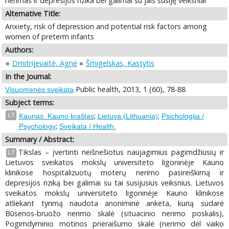
nerimas ir depresijos rizika bei galimai su jais susiję veiksniai
Alternative Title:
Anxiety, risk of depression and potential risk factors among
women of preterm infants
Authors:
Dmitrijevaitė, Agnė
Šmigelskas, Kastytis
In the Journal:
Public health, 2013, 1 (60), 78-88
Visuomenės sveikata
Subject terms:
;
;
LT
Kaunas. Kauno kraštas
Lietuva (Lithuania)
Psichologija /
;
Psychology
Sveikata / Health.
Summary / Abstract:
Tikslas – įvertinti neišnešiotus naujagimius pagimdžiusių ir
LT
Lietuvos sveikatos mokslų universiteto ligoninėje Kauno
klinikose hospitalizuotų moterų nerimo pasireiškimą ir
depresijos riziką bei galimai su tai susijusius veiksnius. Lietuvos
sveikatos mokslų universiteto ligoninėje Kauno klinikose
atliekant tyrimą naudota anoniminė anketa, kurią sudarė
Būsenos-bruožo nerimo skalė (situacinio nerimo poskalis),
Pogimdyminio motinos prieraišumo skalė (nerimo dėl vaiko