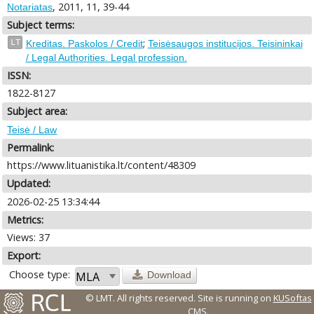
, 2011, 11, 39-44
Notariatas
Subject terms:
;
LT
Kreditas. Paskolos / Credit
Teisėsaugos institucijos. Teisininkai
/ Legal Authorities. Legal profession.
ISSN:
1822-8127
Subject area:
Teisė / Law
Permalink:
https://www.lituanistika.lt/content/48309
Updated:
2026-02-25 13:34:44
Metrics:
Views: 37
Export:
Choose type:
Download
© LMT. All rights reserved.
Site is running on
KUSoftas
CMS
.