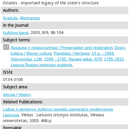
Estates - important legacy of the state's structure
Authors:
Gražulis, Algimantas
In the Journal:
, 2003, 8/9, 98-104
Kultūros barai
Subject terms:
;
LT
Apsauga ir restauravimas / Preservation and restoration
Dvarų
;
;
kultūra / Manor culture
Paveldas / Heritage
13 a. - 1569.
;
;
Viduramžiai. LDK
1569 - 1795. Naujieji laikai. ATR
1795-1915.
Lietuva Rusijos imperijos sudėtyje.
ISSN:
0134-3106
Subject area:
Istorija / History
Related Publications:
Laikas ir akmenys: kultūros paveldo sampratos moderniojoje
. Vilnius : Lietuvos istorijos institutas, Vilniaus
Lietuvoje
universitetas, 2005. 468 p.
Permalink: