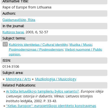
Alternative Title:
Rape of Europe from Lithuania
Authors:
Gaidamavičiūtė, Rūta
In the Journal:
, 2003, 6, 52-57
Kultūros barai
Subject terms:
;
;
LT
Kultūrinis identitetas / Cultural identitity
Muzika / Music
;
Postmodernizmas / Postmodernism
Viešoji nuomonė / Public
opinion.
ISSN:
0134-3106
Subject area:
Menotyra / Arts
Muzikologija / Musicology
Related Publications:
Ar būta lietuviškojo tamplierių bylos varianto?
.
Europos idėja
Lietuvoje: istorija ir dabartis.
Vilnius: Lietuvos istorijos
instituto leidykla, 2002. P. 33-43.
"Kelias Europon": europietiškojo identiteto konstravimas