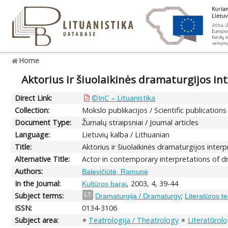
Home
Aktorius ir šiuolaikinės dramaturgijos in
Direct Link:
©InC – Lituanistika
Collection:
Mokslo publikacijos / Scientific publications
Document Type:
Žurnalų straipsniai / Journal articles
Language:
Lietuvių kalba / Lithuanian
Title:
Aktorius ir šiuolaikinės dramaturgijos interp
Alternative Title:
Actor in contemporary interpretations of 
Authors:
Balevičiūtė, Ramunė
In the Journal:
, 2003, 4, 39-44
Kultūros barai
Subject terms:
;
LT
Dramaturgija / Dramaturgy
Literatūros te
ISSN:
0134-3106
Subject area:
Teatrologija / Theatrology
Literatūrolo