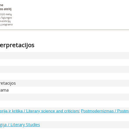
terpretacijos
retacijos
drama
;
orija ir kritika / Literary science and criticism
Postmodernizmas / Post
gija / Literary Studies