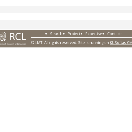
Search
Project
Expertise
Contacts
© LMT. All rights reserved.
Site is running on
KUSoftas C