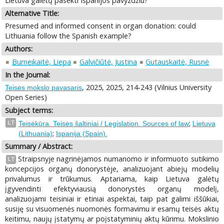
Lietuva galėtų pasekti Ispanijos pavyzdžiu?
Alternative Title:
Presumed and informed consent in organ donation: could
Lithuania follow the Spanish example?
Authors:
Burneikaitė, Liepa
Galvičiūtė, Justina
Gutauskaitė, Rusnė
In the Journal:
, 2025, 2025, 214-243 (Vilnius University
Teisės mokslo pavasaris
Open Series)
Subject terms:
;
LT
Teisėkūra. Teisės šaltiniai / Legislation. Sources of law
Lietuva
;
(Lithuania)
Ispanija (Spain).
Summary / Abstract:
Straipsnyje nagrinėjamos numanomo ir informuoto sutikimo
LT
koncepcijos organų donorystėje, analizuojant abiejų modelių
privalumus ir trūkumus. Aptariama, kaip Lietuva galėtų
įgyvendinti efektyviausią donorystės organų modelį,
analizuojami teisiniai ir etiniai aspektai, taip pat galimi iššūkiai,
susiję su visuomenės nuomonės formavimu ir esamų teisės aktų
keitimu, naujų įstatymų ar poįstatyminių aktų kūrimu. Mokslinio