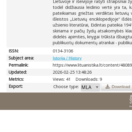
Lietuvoje ir išeivijoje rašyti straipsni
todėl didžiausia leidinio vertė yra ta,
pateikiamas griežtas verdiktas lietuvių
išleistos „Lietuvių enciklopedijoje“ išd
užsienio literatūrai, Eidintas pateikia 1
skiriama ir pačių žydų atsakomybės kla
didelės apimties, knygai trūksta išbaigt
publikuotų dokumentų atrankai - publiku
ISSN:
0134-3106
Subject area:
Istorija / History
Permalink:
https://www.lituanistika.lt/content/4808
Updated:
2026-02-25 13:48:26
Metrics:
Views: 41
Downloads: 9
Export:
Choose type:
Download