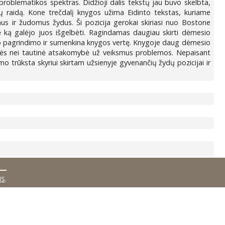
 problematikos spektras. Didžioji dalis tekstų jau buvo skelbta,
nių raidą. Kone trečdalį knygos užima Eidinto tekstas, kuriame
mus ir žudomus žydus. Ši pozicija gerokai skiriasi nuo Bostone
arė ką galėjo juos išgelbėti. Ragindamas daugiau skirti dėmesio
slinio pagrindimo ir sumenkina knygos vertę. Knygoje daug dėmesio
snės nei tautinė atsakomybė už veiksmus problemos. Nepaisant
o trūksta skyriui skirtam užsienyje gyvenančių žydų pozicijai ir
MS
.