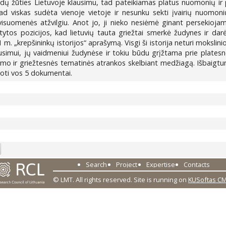
ai žydų žūties Lietuvoje klausimu, tad pateikiamas platus nuomonių ir
 kad viskas sudėta vienoje vietoje ir nesunku sekti įvairių nuomo
 visuomenės atžvilgiu. Anot jo, ji nieko nesiėmė ginant persekioja
ėstytos pozicijos, kad lietuvių tauta griežtai smerkė žudynes ir d
941 m. „krepšininkų istorijos“ aprašymą. Visgi ši istorija neturi mok
usimui, jų vaidmeniui žudynėse ir tokiu būdu grįžtama prie plate
umo ir griežtesnės tematinės atrankos skelbiant medžiagą. Išbaigtum
oti vos 5 dokumentai.
9
Search
Project
Expertise
Contacts
© LMT. All rights reserved.
Site is running on
KUSoftas C