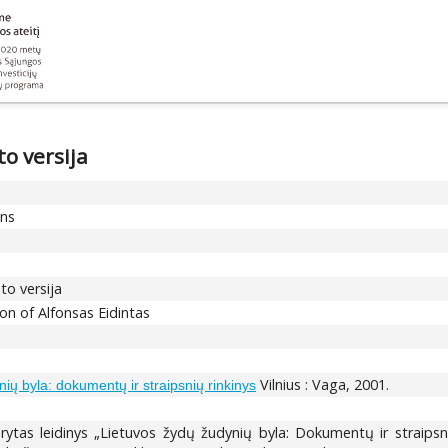
to versija
ons
to versija
ion of Alfonsas Eidintas
Vilnius : Vaga, 2001.
ių byla: dokumentų ir straipsnių rinkinys
tas leidinys „Lietuvos žydų žudynių byla: Dokumentų ir straipsnių 