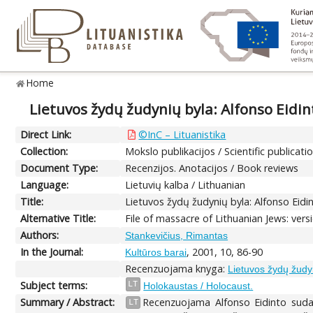
Home
Lietuvos žydų žudynių byla: Alfonso Eidin
Direct Link:
©InC – Lituanistika
Collection:
Mokslo publikacijos / Scientific publicati
Document Type:
Recenzijos. Anotacijos / Book reviews
Language:
Lietuvių kalba / Lithuanian
Title:
Lietuvos žydų žudynių byla: Alfonso Eidin
Alternative Title:
File of massacre of Lithuanian Jews: vers
Authors:
Stankevičius, Rimantas
In the Journal:
, 2001, 10, 86-90
Kultūros barai
Recenzuojama knyga:
Lietuvos žydų žudyn
Subject terms:
LT
Holokaustas / Holocaust.
Summary / Abstract:
Recenzuojama Alfonso Eidinto sudary
LT