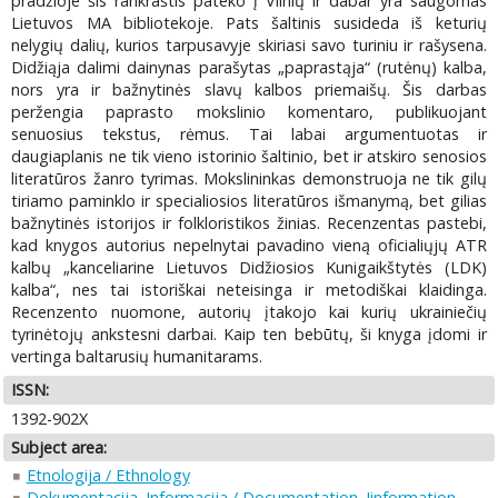
pradžioje šis rankraštis pateko į Vilnių ir dabar yra saugomas
Lietuvos MA bibliotekoje. Pats šaltinis susideda iš keturių
nelygių dalių, kurios tarpusavyje skiriasi savo turiniu ir rašysena.
Didžiąja dalimi dainynas parašytas „paprastąja“ (rutėnų) kalba,
nors yra ir bažnytinės slavų kalbos priemaišų. Šis darbas
peržengia paprasto mokslinio komentaro, publikuojant
senuosius tekstus, rėmus. Tai labai argumentuotas ir
daugiaplanis ne tik vieno istorinio šaltinio, bet ir atskiro senosios
literatūros žanro tyrimas. Mokslininkas demonstruoja ne tik gilų
tiriamo paminklo ir specialiosios literatūros išmanymą, bet gilias
bažnytinės istorijos ir folkloristikos žinias. Recenzentas pastebi,
kad knygos autorius nepelnytai pavadino vieną oficialiųjų ATR
kalbų „kanceliarine Lietuvos Didžiosios Kunigaikštytės (LDK)
kalba“, nes tai istoriškai neteisinga ir metodiškai klaidinga.
Recenzento nuomone, autorių įtakojo kai kurių ukrainiečių
tyrinėtojų ankstesni darbai. Kaip ten bebūtų, ši knyga įdomi ir
vertinga baltarusių humanitarams.
ISSN:
1392-902X
Subject area:
Etnologija / Ethnology
Dokumentacija. Informacija / Documentation. Iinformation