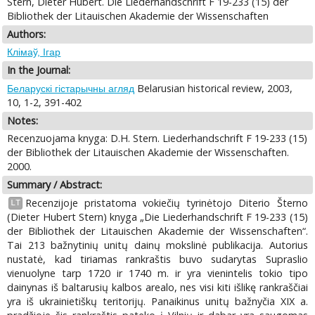
Stern, Dieter Hubert. Die Liederhandschrift F 19-233 (15) der
Bibliothek der Litauischen Akademie der Wissenschaften
Authors:
Клімаў, Ігар
In the Journal:
Belarusian historical review, 2003,
Беларускі гістарычны агляд
10, 1-2, 391-402
Notes:
Recenzuojama knyga: D.H. Stern. Liederhandschrift F 19-233 (15)
der Bibliothek der Litauischen Akademie der Wissenschaften.
2000.
Summary / Abstract:
Recenzijoje pristatoma vokiečių tyrinėtojo Diterio Šterno
LT
(Dieter Hubert Stern) knyga „Die Liederhandschrift F 19-233 (15)
der Bibliothek der Litauischen Akademie der Wissenschaften“.
Tai 213 bažnytinių unitų dainų mokslinė publikacija. Autorius
nustatė, kad tiriamas rankraštis buvo sudarytas Supraslio
vienuolyne tarp 1720 ir 1740 m. ir yra vienintelis tokio tipo
dainynas iš baltarusių kalbos arealo, nes visi kiti išlikę rankraščiai
yra iš ukrainietiškų teritorijų. Panaikinus unitų bažnyčia XIX a.