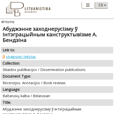
Home
Абуджэнне заходнерусізму ў
інтэграцыйным канструктывізме А.
Бендзіна
Link to:
straipsnio tekstas
Collection:
Sklaidos publikacijos / Dissemination publications
Document Type:
Recenzijos. Anotacijos / Book reviews
Language:
Baltarusių kalba / Belarusian
Title:
Абуджэнне заходнерусізму ў інтэграцыйным