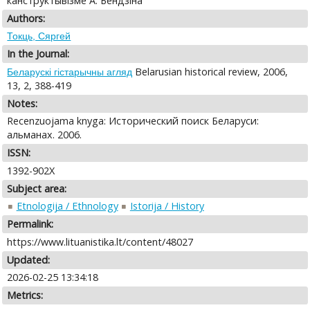
канструктывізме А. Бендзіна
Authors:
Токць, Сяргей
In the Journal:
Belarusian historical review, 2006,
Беларускі гістарычны агляд
13, 2, 388-419
Notes:
Recenzuojama knyga: Исторический поиск Беларуси:
альманах. 2006.
ISSN:
1392-902X
Subject area:
Etnologija / Ethnology
Istorija / History
Permalink:
https://www.lituanistika.lt/content/48027
Updated:
2026-02-25 13:34:18
Metrics: