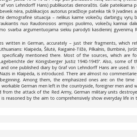
af von Lehndorff Hans) publikuotas dienoraštis. Gale pateikiama po
beveik nėra, publikacijos autorius pradžioje pateikia tik 9 įvadine
itė demografinė situacija – nelikus kaime vokiečių darbingų vyrų bu
raukiantis nuo Raudonosios armijos puolimo, vokiečių kariniai dalin
avimo svarba argumentuojama siekiu parodyti kasdieninį gyvenimą Ry
s written in German, accurately – just their fragments, which ref
ithuanians: Klaipėda, Šilutė, Raigainė-Tilžė, Pilkalnis, Bumbinė, Įsrū
t specifically mentioned there. Most of the sources, which are fo
geberichte der Königsberger Justiz 1940-1945“. Also, some of t
and one published diary by Graf von Lehndorff Hans are used. In 
azis in Klaipėda, is introduced. There are almost no commentaries
 beginning. Among them, the emphasized ones are: on the time o
workable German men left in the countryside, foreigner men and w
rom the attack of the Red Army, German military units destroyed a
 is reasoned by the aim to comprehensively show everyday life in t
5