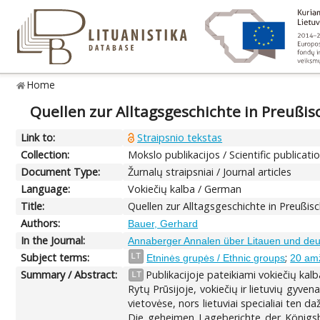
Home
Quellen zur Alltagsgeschichte in Preußisc
Link to:
Straipsnio tekstas
Collection:
Mokslo publikacijos / Scientific publicati
Document Type:
Žurnalų straipsniai / Journal articles
Language:
Vokiečių kalba / German
Title:
Quellen zur Alltagsgeschichte in Preußisch
Authors:
Bauer, Gerhard
In the Journal:
Annaberger Annalen über Litauen und deu
Subject terms:
;
LT
Etninės grupės / Ethnic groups
20 am
Summary / Abstract:
Publikacijoje pateikiami vokiečių kalb
LT
Rytų Prūsijoje, vokiečių ir lietuvių gyve
vietovėse, nors lietuviai specialiai ten d
Die geheimen Lageberichte der Königsb