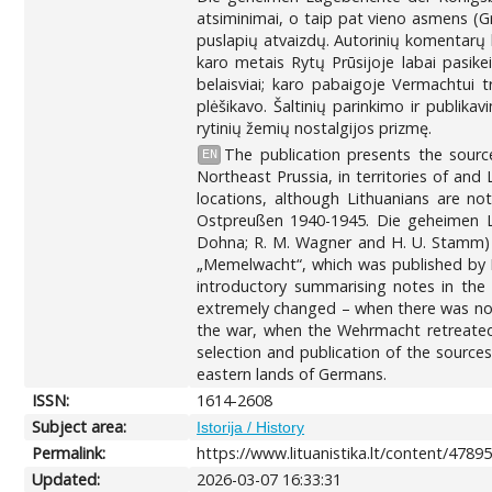
atsiminimai, o taip pat vieno asmens (Gr
puslapių atvaizdų. Autorinių komentarų 
karo metais Rytų Prūsijoje labai pasike
belaisviai; karo pabaigoje Vermachtui t
plėšikavo. Šaltinių parinkimo ir publik
rytinių žemių nostalgijos prizmę.
The publication presents the source
EN
Northeast Prussia, in territories of and L
locations, although Lithuanians are no
Ostpreußen 1940-1945. Die geheimen La
Dohna; R. M. Wagner and H. U. Stamm) 
„Memelwacht“, which was published by N
introductory summarising notes in the
extremely changed – when there was no 
the war, when the Wehrmacht retreated f
selection and publication of the sources
eastern lands of Germans.
ISSN:
1614-2608
Subject area:
Istorija / History
Permalink:
https://www.lituanistika.lt/content/4789
Updated:
2026-03-07 16:33:31