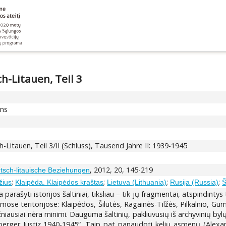
h-Litauen, Teil 3
ons
-Litauen, Teil 3/II (Schluss), Tausend Jahre II: 1939-1945
, 2012, 20, 145-219
tsch-litauische Beziehungen
;
;
;
;
žius
Klaipėda. Klaipėdos kraštas
Lietuva (Lithuania)
Rusija (Russia)
Š
a parašyti istorijos šaltiniai, tiksliau – tik jų fragmentai, atspindin
namose teritorijose: Klaipėdos, Šilutės, Ragainės-Tilžės, Pilkalnio, G
ažniausiai nėra minimi. Dauguma šaltinių, pakliuvusių iš archyvinių byl
erger Justiz 1940-1945“. Taip pat panaudoti kelių asmenų (Alexan