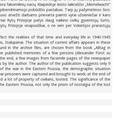
ra faksimilinių nacių Klaipėdoje leisto laikraščio „Memelwacht“
s apibendrinamojo pobūdžio pastabas. Tarp jų pažymėtinos šios:
vo atvežti darbams prievarta paimti vyrai užsieniečiai ir karo
iai Rytų Prūsijoje patys daug naikino civilių gyventojų turto,
tų Prūsijoje visapusiškai, o ne vien per Vokietijos prarastųjų
lect the realities of that time and everyday life in 1940-1945
tis, Stalupėnai. The situation of current affairs appears in these
und in the archive files, are chosen from the book „Alltag in
he published memories of a few persons (Alexander Fürst zu
the end, a few images from facsimile pages of the newspaper
 by the author. The author of the publication suggests only 9
f the war in the Eastern Prussia, the demographic situation
ar prisoners were captured and brought to work; at the end of
 lot of property of civilians, looted. The significance of the
he Eastern Prussia, not only the prism of nostalgia of the lost