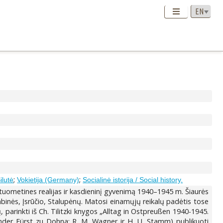
;
;
ilutė
Vokietija (Germany)
Socialinė istorija / Social history.
tys tuometines realijas ir kasdieninį gyvenimą 1940–1945 m. Šiaurės
umbinės, Įsrūčio, Stalupėnų. Matosi einamųjų reikalų padėtis tose
ų, parinkti iš Ch. Tilitzki knygos „Alltag in Ostpreußen 1940-1945.
der Fürst zu Dohna; R. M. Wagner ir H. U. Stamm) publikuoti