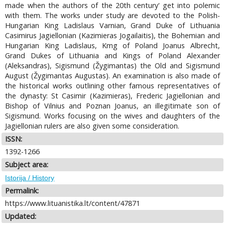
made when the authors of the 20th century' get into polemic
with them. The works under study are devoted to the Polish-
Hungarian King Ladislaus Varnian, Grand Duke of Lithuania
Casimirus Jagiellonian (Kazimieras Jogailaitis), the Bohemian and
Hungarian King Ladislaus, Kmg of Poland Joanus Albrecht,
Grand Dukes of Lithuania and Kings of Poland Alexander
(Aleksandras), Sigismund (Žygimantas) the Old and Sigismund
August (Žygimantas Augustas). An examination is also made of
the historical works outlining other famous representatives of
the dynasty: St Casimir (Kazimieras), Frederic Jagiellonian and
Bishop of Vilnius and Poznan Joanus, an illegitimate son of
Sigismund. Works focusing on the wives and daughters of the
Jagiellonian rulers are also given some consideration.
ISSN:
1392-1266
Subject area:
Istorija / History
Permalink:
https://www.lituanistika.lt/content/47871
Updated: