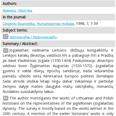
Authors:
Ilgiewicz, Henryka
In the Journal:
, 1998, 7, 7-59
Užsienio lituanistika. Humanitariniai mokslai
Subject terms:
LT
Istoriografija / Historiography.
Summary / Abstract:
Jogailaičiais vadinama Lietuvos didžiųjų kunigaikščių ir
LT
Lenkijos karalių dinastija, valdžiusi XIV a. pabaigoje-XVI a Pradžią
jai davė Vladislovas Jogaila (1350-1434) Paskutiniuoju dinastijos
valdovu buvo Žygimantas Augustas (1520-1572). Jogailaičiai
gyveno ir valdė dviejų epochų sandūroje, kada viduramžiai
pamažu užleido vietą Renesansui Europos politinis žemėlapis
tada atrodė visiškai kitaip negu dabar Vakarinėje ir pietinėje
žemyno dalyje matėsi daugybė mažų valstybėlių, menančių
feodalinio susiskaldymo laikus.
The author investigates the works of Lithuanian and Polish
EN
historians on the representatives of the Jagiellonian (Jogailaičiai)
dynasty. The survey is mostly based on the works written in the
20th century. A mention of the earlier historians’ works is only