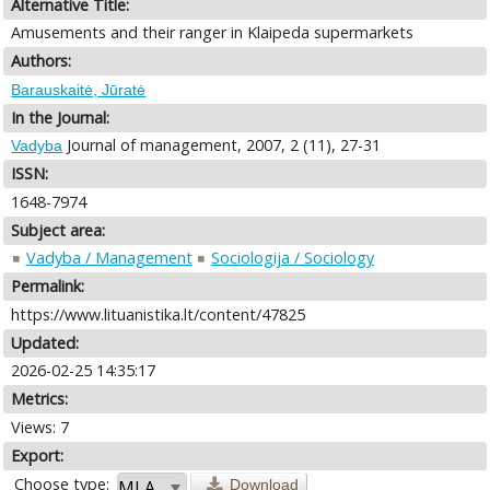
Alternative Title:
Amusements and their ranger in Klaipeda supermarkets
Authors:
Barauskaitė, Jūratė
In the Journal:
Journal of management, 2007, 2 (11), 27-31
Vadyba
ISSN:
1648-7974
Subject area:
Vadyba / Management
Sociologija / Sociology
Permalink:
https://www.lituanistika.lt/content/47825
Updated:
2026-02-25 14:35:17
Metrics:
Views: 7
Export:
Choose type:
Download