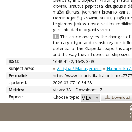
plėtros tyrimo objektai. Krovinių srauto 
krovinių srautus paprastai daugiausia dė
mažai ištirtas. Įvertinant krovinio kainą
Dominuojančių krovinių srautų (trąšų ir 
teigiamos įtakos uosto veiklos rodikliam
geresnio darbo organizavimo.
The article analyses the changes of
EN
the cargo type and transit regions infl
potential of the Klaipeda seaport is app
and the way they influence on ship sizes
ISSN:
1648-4142; 1648-3480
Subject area:
Vadyba / Management
Ekonomika /
Permalink:
https://www.lituanistika.lt/content/4777
Updated:
2026-03-07 16:34:58
Metrics:
Views: 38
Downloads: 7
Export:
Choose type:
Download