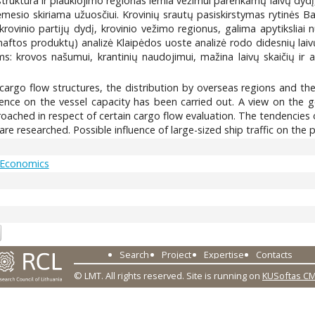
struktūra ir plaukiojimo regionas lemia vežimui parenkamų laivų dydį, 
mesio skiriama užuosčiui. Krovinių srautų pasiskirstymas rytinės Bal
, krovinio partijų dydį, krovinio vežimo regionus, galima apytiksliai 
naftos produktų) analizė Klaipėdos uoste analizė rodo didesnių lai
s: krovos našumui, krantinių naudojimui, mažina laivų skaičių ir ava
 cargo flow structures, the distribution by overseas regions and t
uence on the vessel capacity has been carried out. A view on the g
roached in respect of certain cargo flow evaluation. The tendencie
 are researched. Possible influence of large-sized ship traffic on t
 Economics
7
Search
Project
Expertise
Contacts
© LMT. All rights reserved.
Site is running on
KUSoftas C