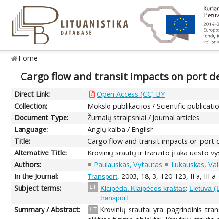
Home
Cargo flow and transit impacts on port 
Direct Link:
Open Access (CC) BY
Collection:
Mokslo publikacijos / Scientific publicati
Document Type:
Žurnalų straipsniai / Journal articles
Language:
Anglų kalba / English
Title:
Cargo flow and transit impacts on port
Alternative Title:
Krovinių srautų ir tranzito įtaka uosto v
Authors:
Paulauskas, Vytautas
Lukauskas, Va
In the Journal:
, 2003, 18, 3, 120-123, II a, III a
Transport
Subject terms:
;
LT
Klaipėda. Klaipėdos kraštas
Lietuva (
transport.
Summary / Abstract:
Krovinių srautai yra pagrindinis tra
LT