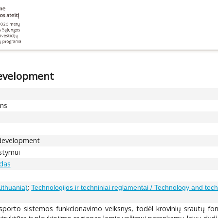
development
ons
 development
ystymui
ldas
;
Lithuania)
Technologijos ir techniniai reglamentai / Technology and tech
nsporto sistemos funkcionavimo veiksnys, todėl krovinių srautų form