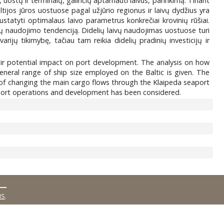
uostų ir terminalų, galinčių aptarnauti laivus, parinkimą. Tiriant
tijos jūros uostuose pagal užjūrio regionus ir laivų dydžius yra
nustatyti optimalaus laivo parametrus konkrečiai krovinių rūšiai.
vų naudojimo tendenciją. Didelių laivų naudojimas uostuose turi
rijų tikimybę, tačiau tam reikia didelių pradinių investicijų ir
heir potential impact on port development. The analysis on how
eneral range of ship size employed on the Baltic is given. The
s of changing the main cargo flows through the Klaipeda seaport
he port operations and development has been considered.
MS
.