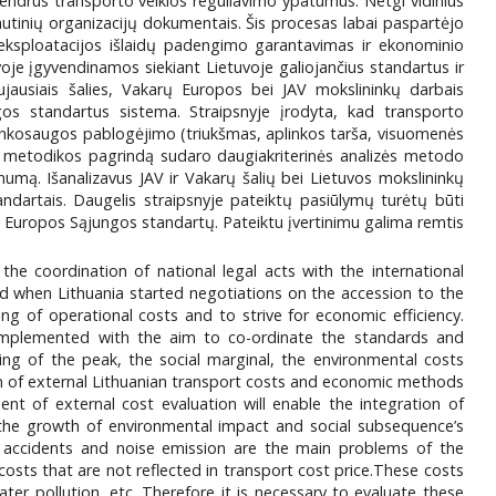
 bendrus transporto veiklos reguliavimo ypatumus. Netgi vidinius
tautinių organizacijų dokumentais. Šis procesas labai paspartėjo
 - eksploatacijos išlaidų padengimo garantavimas ir ekonominio
voje įgyvendinamos siekiant Lietuvoje galiojančius standartus ir
jausiais šalies, Vakarų Europos bei JAV mokslininkų darbais
gos standartus sistema. Straipsnyje įrodyta, kad transporto
plinkosaugos pablogėjimo (triukšmas, aplinkos tarša, visuomenės
snio metodikos pagrindą sudaro daugiakriterinės analizės metodo
inumą. Išanalizavus JAV ir Vakarų šalių bei Lietuvos mokslininkų
standartais. Daugelis straipsnyje pateiktų pasiūlymų turėtų būti
ie Europos Sąjungos standartų. Pateiktu įvertinimu galima remtis
he coordination of national legal acts with the international
ed when Lithuania started negotiations on the accession to the
ng of operational costs and to strive for economic efficiency.
e implemented with the aim to co-ordinate the standards and
cing of the peak, the social marginal, the environmental costs
on of external Lithuanian transport costs and economic methods
nt of external cost evaluation will enable the integration of
s the growth of environmental impact and social subsequence’s
 of accidents and noise emission are the main problems of the
costs that are not reflected in transport cost price.These costs
ater pollution, etc. Therefore it is necessary to evaluate these