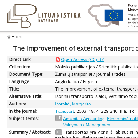
Home
The Improvement of external transport co
Direct Link:
Open Access (CC) BY
Collection:
Mokslo publikacijos / Scientific publicati
Document Type:
Žurnalų straipsniai / Journal articles
Language:
Anglų kalba / English
Title:
The Improvement of external transport co
Alternative Title:
Išorinių transporto išlaidų vertinimo tob
Authors:
Išoraitė, Margarita
In the Journal:
, 2003, 18, 4, 229-240, II a, II c
Transport
Subject terms:
;
LT
Apskaita / Accounting
Ekonominė politi
Valdymas / Management.
Summary / Abstract:
Transportas yra viena iš labiausiai 
LT