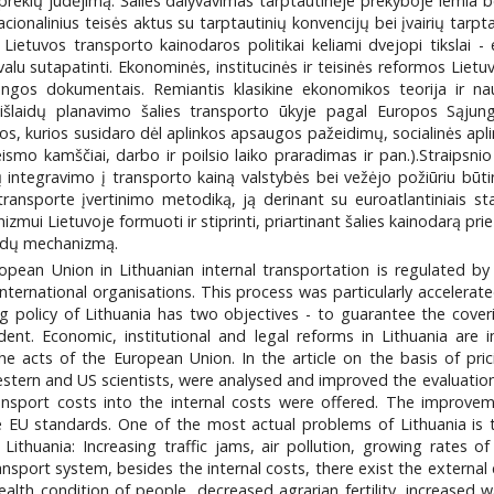
r prekių judėjimą. Šalies dalyvavimas tarptautinėje prekyboje lemia
ionalinius teisės aktus su tarptautinių konvencijų bei įvairių tarp
i Lietuvos transporto kainodaros politikai keliami dvejopi tikslai
valu sutapatinti. Ekonominės, institucinės ir teisinės reformos Lietu
ngos dokumentais. Remiantis klasikine ekonomikos teorija ir nau
ų išlaidų planavimo šalies transporto ūkyje pagal Europos Sąjun
idos, kurios susidaro dėl aplinkos apsaugos pažeidimų, socialinės a
, eismo kamščiai, darbo ir poilsio laiko praradimas ir pan.).Straip
aidų integravimo į transporto kainą valstybės bei vežėjo požiūriu būt
idų transporte įvertinimo metodiką, ją derinant su euroatlantiniais 
ui Lietuvoje formuoti ir stiprinti, priartinant šalies kainodarą pr
laidų mechanizmą.
ean Union in Lithuanian internal transportation is regulated by t
nternational organisations. This process was particularly accelerat
g policy of Lithuania has two objectives - to guarantee the coveri
dent. Economic, institutional and legal reforms in Lithuania ar
 the acts of the European Union. In the article on the basis of pri
estern and US scientists, were analysed and improved the evaluati
ansport costs into the internal costs were offered. The improveme
the EU standards. One of the most actual problems of Lithuania i
 Lithuania: Increasing traffic jams, air pollution, growing rates
ansport system, besides the internal costs, there exist the external 
alth condition of people, decreased agrarian fertility, increased w