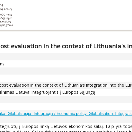
st evaluation in the context of Lithuania's 
ons
st evaluation in the context of Lithuania's integration into the E
ulinimas Lietuvai integruojantis į Europos Sąjungą
ka. Globalizacija. Integracija / Economic policy. Globalisation. Integrati
integruotų į Europos rinką Lietuvos ekonomikos šakų. Taip yra todėl