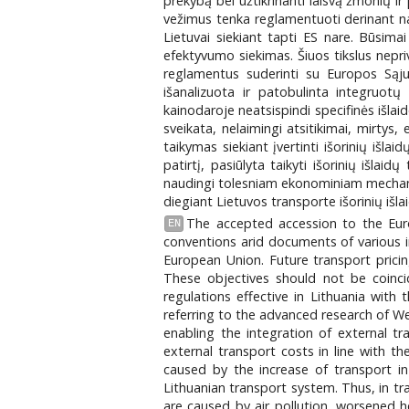
prekybą bei užtikrinanti laisvą žmonių i
vežimus tenka reglamentuoti derinant nac
Lietuvai siekiant tapti ES nare. Būsima
efektyvumo siekimas. Šiuos tikslus nepri
reglamentus suderinti su Europos Sąju
išanalizuota ir patobulinta integruot
kainodaroje neatsispindi specifinės išla
sveikata, nelaimingi atsitikimai, mirtys
taikymas siekiant įvertinti išorinių išl
patirtį, pasiūlyta taikyti išorinių išla
naudingi tolesniam ekonominiam mechanizm
diegiant Lietuvos transporte išorinių iš
The accepted accession to the Europ
EN
conventions arid documents of various i
European Union. Future transport pricin
These objectives should not be coinci
regulations effective in Lithuania with
referring to the advanced research of W
enabling the integration of external tr
external transport costs in line with 
caused by the increase of transport in
Lithuanian transport system. Thus, in tr
are caused by air pollution, worsened he