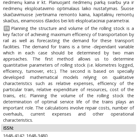
riedmenų kaina ir kt. Planuojant riedmenų parką svarbu yra ir
riedmenų eksploatavimo optimalaus laiko nustatymas. Šiuose
skaičiavimuose įvertinama remonto kaina, kapitalinių remontų
skaičius, einamosios išlaidos bei kiti eksploataciniai parametrai.
Planning the structure and volume of the rolling stock is a
EN
key factor of achieving maximum efficiency of transportation by
rail as well as forecasting the demand for these transport
facilities. The demand for trains is a time -dependant variable
which in each case should be determined by two main
approaches. The first method allows us to determine
quantitative parameters of rolling stock (i.e. kilometres logged,
efficiency, turnover, etc.). The second is based on specially
developed mathematical models relying on qualitative
characteristics such as relative expenses, efficiency of the
particular train, relative expenditure of resources, cost of the
trains, etc. Planning the volume of the rolling stock the
determination of optimal service life of the trains plays an
important role. The calculations involve repair costs, number of
overhauls, current expenses and other operational
characteristics.
ISSN:
1648-4142; 1648-3480