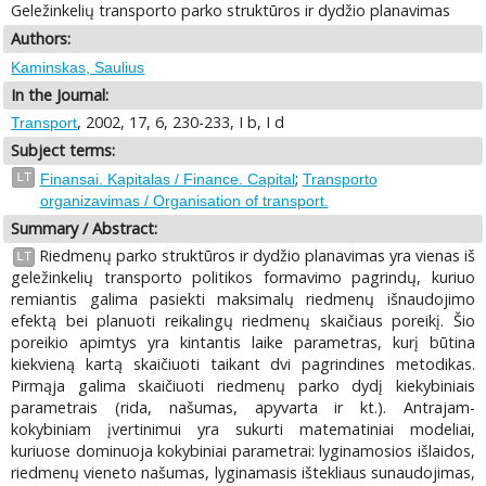
Geležinkelių transporto parko struktūros ir dydžio planavimas
Authors:
Kaminskas, Saulius
In the Journal:
, 2002, 17, 6, 230-233, I b, I d
Transport
Subject terms:
;
LT
Finansai. Kapitalas / Finance. Capital
Transporto
organizavimas / Organisation of transport.
Summary / Abstract:
Riedmenų parko struktūros ir dydžio planavimas yra vienas iš
LT
geležinkelių transporto politikos formavimo pagrindų, kuriuo
remiantis galima pasiekti maksimalų riedmenų išnaudojimo
efektą bei planuoti reikalingų riedmenų skaičiaus poreikį. Šio
poreikio apimtys yra kintantis laike parametras, kurį būtina
kiekvieną kartą skaičiuoti taikant dvi pagrindines metodikas.
Pirmąja galima skaičiuoti riedmenų parko dydį kiekybiniais
parametrais (rida, našumas, apyvarta ir kt.). Antrajam-
kokybiniam įvertinimui yra sukurti matematiniai modeliai,
kuriuose dominuoja kokybiniai parametrai: lyginamosios išlaidos,
riedmenų vieneto našumas, lyginamasis ištekliaus sunaudojimas,