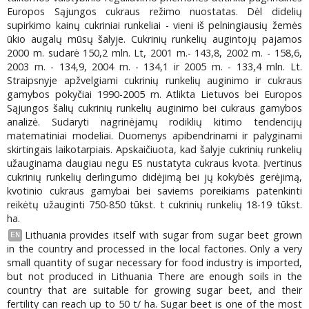
Europos Sąjungos cukraus režimo nuostatas. Dėl didelių
supirkimo kainų cukriniai runkeliai - vieni iš pelningiausių žemės
ūkio augalų mūsų šalyje. Cukrinių runkelių augintojų pajamos
2000 m. sudarė 150,2 mln. Lt, 2001 m.- 143,8, 2002 m. - 158,6,
2003 m. - 134,9, 2004 m. - 134,1 ir 2005 m. - 133,4 mln. Lt.
Straipsnyje apžvelgiami cukrinių runkelių auginimo ir cukraus
gamybos pokyčiai 1990-2005 m. Atlikta Lietuvos bei Europos
Sąjungos šalių cukrinių runkelių auginimo bei cukraus gamybos
analizė. Sudaryti nagrinėjamų rodiklių kitimo tendencijų
matematiniai modeliai. Duomenys apibendrinami ir palyginami
skirtingais laikotarpiais. Apskaičiuota, kad šalyje cukrinių runkelių
užauginama daugiau negu ES nustatyta cukraus kvota. Įvertinus
cukrinių runkelių derlingumo didėjimą bei jų kokybės gerėjimą,
kvotinio cukraus gamybai bei saviems poreikiams patenkinti
reikėtų užauginti 750-850 tūkst. t cukrinių runkelių 18-19 tūkst.
ha.
Lithuania provides itself with sugar from sugar beet grown
EN
in the country and processed in the local factories. Only a very
small quantity of sugar necessary for food industry is imported,
but not produced in Lithuania There are enough soils in the
country that are suitable for growing sugar beet, and their
fertility can reach up to 50 t/ ha. Sugar beet is one of the most