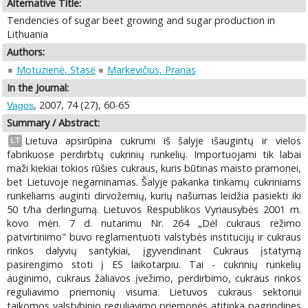
Alternative Title:
Tendencies of sugar beet growing and sugar production in
Lithuania
Authors:
Motuzienė, Stasė
Markevičius, Pranas
In the Journal:
, 2007, 74 (27), 60-65
Vagos
Summary / Abstract:
Lietuva apsirūpina cukrumi iš šalyje išaugintų ir vielos
LT
fabrikuose perdirbtų cukrinių runkelių. Importuojami tik labai
maži kiekiai tokios rūšies cukraus, kuris būtinas maisto pramonei,
bet Lietuvoje negaminamas. Šalyje pakanka tinkamų cukriniams
runkeliams auginti dirvožemių, kurių našumas leidžia pasiekti iki
50 t/ha derlingumą. Lietuvos Respublikos Vyriausybės 2001 m.
kovo mėn. 7 d. nutarimu Nr. 264 „Dėl cukraus režimo
patvirtinimo" buvo reglamentuoti valstybės institucijų ir cukraus
rinkos dalyvių santykiai, įgyvendinant Cukraus įstatymą
pasirengimo stoti į ES laikotarpiu. Tai - cukrinių runkelių
auginimo, cukraus žaliavos įvežimo, perdirbimo, cukraus rinkos
reguliavimo priemonių visuma. Lietuvos cukraus sektoriui
taikomos valstybinio reguliavimo priemonės atitinka pagrindines