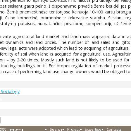
 Žemės perleidimo apimtys 2004-2007 m. laikotarpiu didėjo dėl vals
pat siekiant gauti pelno iš disponavimo privačia žeme bei dėl jos p
. Žemė priemiestinėse teritorijose kainuoja 10-100 kartų brangiau,
 ūkinė komercinė, pramonine ir rekreacine statyba. Siekiant regu
statymų pataisos, numatančios privalomų kompensacijų už žemės ū
 private agricultural land market and land mass appraisal data in a
rket dynamics and land prices. The number of land sales and gif
ew legal acts were adopted which lead to acquiring of agricultural l
ertility of soil when land is acquired for agricultural use. Agricult
ation – by 2-20 times. Mostly such land is not likely to be used for
tructing buildings on it. For proper regulation of market proces
at in case of performing land use change owners would be obliged t
/ Sociology
4
Search
Project
Expertise
Contacts