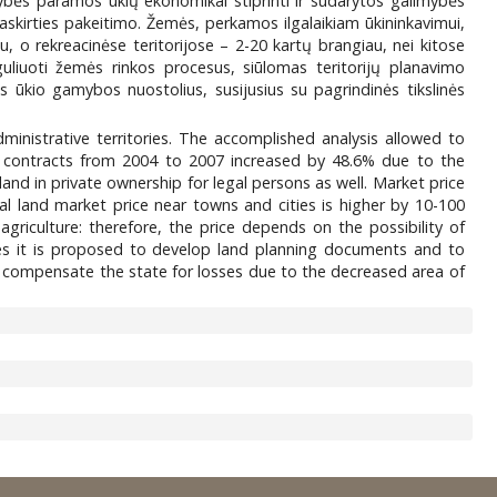
tybės paramos ūkių ekonomikai stiprinti ir sudarytos galimybės
askirties pakeitimo. Žemės, perkamos ilgalaikiam ūkininkavimui,
 o rekreacinėse teritorijose – 2-20 kartų brangiau, nei kitose
liuoti žemės rinkos procesus, siūlomas teritorijų planavimo
kio gamybos nuostolius, susijusius su pagrindinės tikslinės
dministrative territories. The accomplished analysis allowed to
ts contracts from 2004 to 2007 increased by 48.6% due to the
and in private ownership for legal persons as well. Market price
ural land market price near towns and cities is higher by 10-100
 agriculture: therefore, the price depends on the possibility of
ses it is proposed to develop land planning documents and to
o compensate the state for losses due to the decreased area of