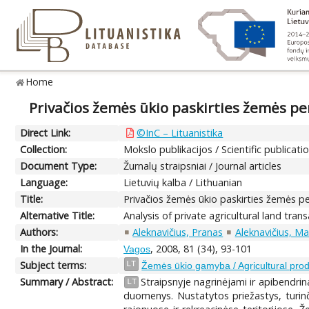
Home
Privačios žemės ūkio paskirties žemės pe
Direct Link:
©InC – Lituanistika
Collection:
Mokslo publikacijos / Scientific publicati
Document Type:
Žurnalų straipsniai / Journal articles
Language:
Lietuvių kalba / Lithuanian
Title:
Privačios žemės ūkio paskirties žemės pe
Alternative Title:
Analysis of private agricultural land tran
Authors:
Aleknavičius, Pranas
Aleknavičius, Ma
In the Journal:
, 2008, 81 (34), 93-101
Vagos
Subject terms:
LT
Žemės ūkio gamyba / Agricultural prod
Summary / Abstract:
Straipsnyje nagrinėjami ir apibendri
LT
duomenys. Nustatytos priežastys, turin