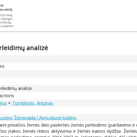
rleidimų analizė
ons
rleidimų analizė
sactions
rius
Tumelionis, Antanas
;
uction
Žemėvalda / Agricultural holding.
nami privačios žemės ūkio paskirties žemės perleidimo (pardavimo i
čios įtakos žemės rinkos aktyvumui ir žemės kainos dydžiui. Žemės