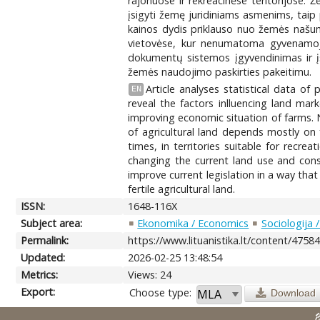
rajonuose ir rekreacinėse teritorijose.
įsigyti žemę juridiniams asmenims, taip 
kainos dydis priklauso nuo žemės našumo
vietovėse, kur nenumatoma gyvenamoji,
dokumentų sistemos įgyvendinimas ir į
žemės naudojimo paskirties pakeitimu.
Article analyses statistical data of
EN
reveal the factors inlluencing land ma
improving economic situation of farms. N
of agricultural land depends mostly on f
times, in territories suitable for recre
changing the current land use and cons
improve current legislation in a way th
fertile agricultural land.
ISSN:
1648-116X
Subject area:
Ekonomika / Economics
Sociologija 
Permalink:
https://www.lituanistika.lt/content/4758
Updated:
2026-02-25 13:48:54
Metrics:
Views: 24
Export:
Choose type:
Download